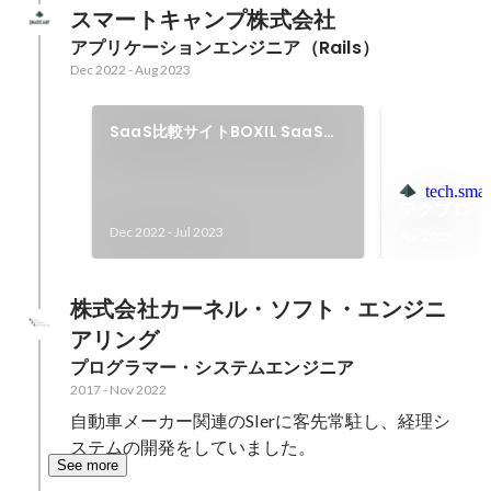
スマートキャンプ株式会社
アプリケーションエンジニア（Rails）
Dec 2022
-
Aug 2023
SaaS比較サイトBOXIL SaaSの
開発・運用
tech.smar
テクブロ
Dec 2022
-
Jul 2023
Apr 2023
株式会社カーネル・ソフト・エンジニ
アリング
プログラマー・システムエンジニア
2017
-
Nov 2022
自動車メーカー関連のSIerに客先常駐し、経理シ
ステムの開発をしていました。
See more