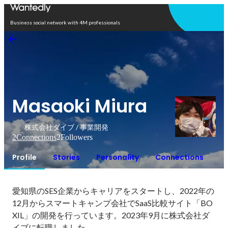
Open in app
Business social network with 4M professionals
Masaoki Miura
株式会社ダイブ / 事業開発
2
Connections
2
Followers
Profile
Stories
Personality
Connections
愛知県のSES企業からキャリアをスタートし、2022年の
12月からスマートキャンプ会社でSaaS比較サイト「BO
XIL」の開発を行っています。2023年9月に株式会社ダ
イブに転職しました。
