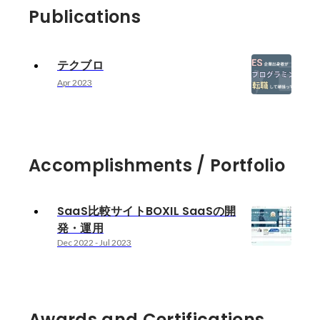
Publications
テクブロ
Apr 2023
Accomplishments / Portfolio
SaaS比較サイトBOXIL SaaSの開
発・運用
Dec 2022
-
Jul 2023
Awards and Certifications