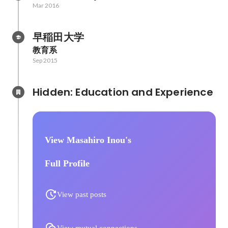
Mar 2016
早稲田大学
教育系
Sep 2015
Hidden: Education and Experience	
View Masahiro Inou's
Full Profile
View past posts