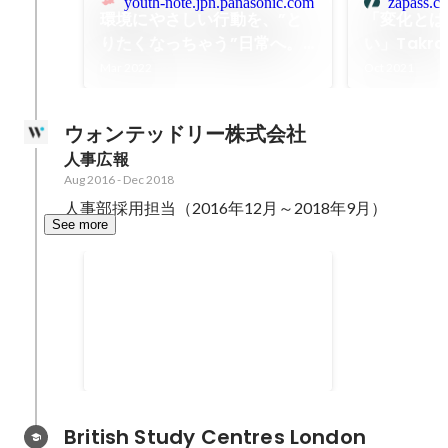
youth-note.jpn.panasonic.com
zapass.co
環境にやさしい行動を、”と
「変化とは
りたくなっちゃう”日常へ。
い」Tak
「Carbon Pay」で描く新し
が考える、
Mar 2022
Oct 2021
い生活様式
の大切さ
ウォンテッドリー株式会社
人事広報
Aug 2016
-
Dec 2018
人事部採用担当（2016年12月～2018年9月）
See more
SUSONO
ゆるやかなコミュニティ活動
British Study Centres London