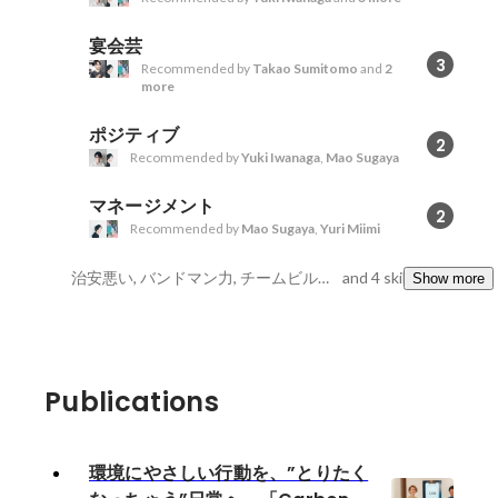
宴会芸
3
Recommended by
Takao Sumitomo
and
2
more
ポジティブ
2
Recommended by
Yuki Iwanaga
,
Mao Sugaya
マネージメント
2
Recommended by
Mao Sugaya
,
Yuri Miimi
治安悪い, バンドマン力, チームビルディング
and 4 skills
Show more
Publications
環境にやさしい行動を、”とりたく