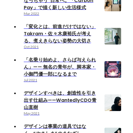
なっちゃう”日常へ。「Carbon
Pay」で描く新しい生活様式
Mar 2022
「変化とは、前進だけではない」
Takram・佐々木康裕氏が考え
る、煮えきらない姿勢の大切さ
Oct 2021
「名乗り始めよ、さらば与えられ
ん」—— 無名の青年が、脚本家・
小御門優一郎になるまで
Jul 2021
デザインすべきは、創造性を引き
出す仕組み——WantedlyCDO青
山直樹
May 2021
デザインは事業の道具ではな