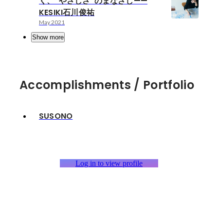
く、“やさしさ”のまなざし——
KESIKI石川俊祐
May 2021
Show more
Accomplishments / Portfolio
SUSONO
Log in to view profile