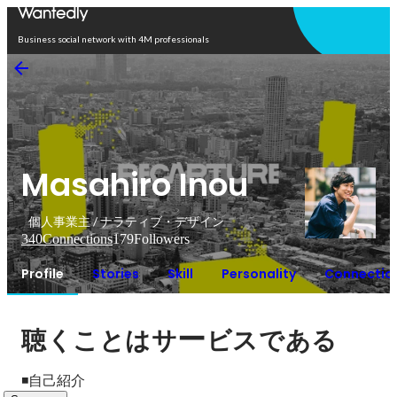
Open in app
Business social network with 4M professionals
Masahiro Inou
個人事業主 / ナラティブ・デザイン
340
Connections
179
Followers
Profile
Stories
Skill
Personality
Connectio
ー
聴くことはサ
ビスである
◾️自己紹介