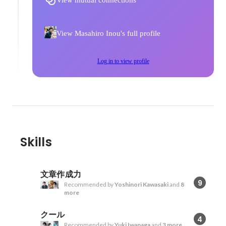
View mutual connections
View Masahiro Inou's full profile
Log in to view profile
Skills
文章作成力
9
Recommended by
Yoshinori Kawasaki
and
8
more
クール
4
Recommended by
Yuki Iwanaga
and
3 more