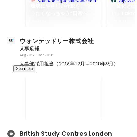
youth-note.jpn.panasonic.com
zapass.co
環境にやさしい行動を、”と
「変化とは
りたくなっちゃう”日常へ。
い」Tak
「Carbon Pay」で描く新し
が考える、
Mar 2022
Oct 2021
い生活様式
の大切さ
ウォンテッドリー株式会社
人事広報
Aug 2016
-
Dec 2018
人事部採用担当（2016年12月～2018年9月）
See more
SUSONO
ゆるやかなコミュニティ活動
British Study Centres London