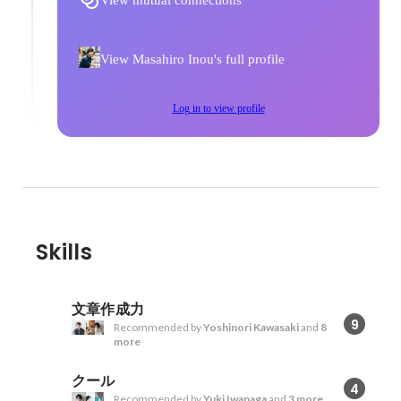
View mutual connections
View Masahiro Inou's full profile
Log in to view profile
Skills
文章作成力
9
Recommended by
Yoshinori Kawasaki
and
8
more
クール
4
Recommended by
Yuki Iwanaga
and
3 more