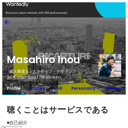
Open in app
Business social network with 4M professionals
Masahiro Inou
個人事業主 / ナラティブ・デザイン
340
Connections
179
Followers
Profile
Stories
Skill
Personality
Connectio
ー
聴くことはサ
ビスである
◾️自己紹介