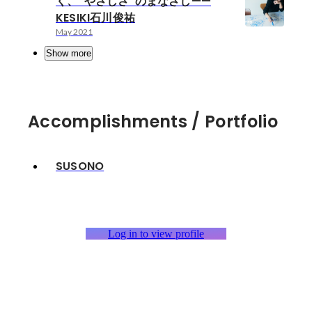
く、“やさしさ”のまなざし——
KESIKI石川俊祐
May 2021
Show more
Accomplishments / Portfolio
SUSONO
Log in to view profile