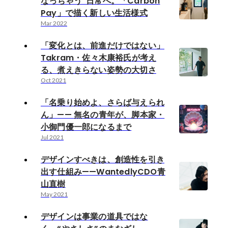
なっちゃう”日常へ。「Carbon
Pay」で描く新しい生活様式
Mar 2022
「変化とは、前進だけではない」
Takram・佐々木康裕氏が考え
る、煮えきらない姿勢の大切さ
Oct 2021
「名乗り始めよ、さらば与えられ
ん」—— 無名の青年が、脚本家・
小御門優一郎になるまで
Jul 2021
デザインすべきは、創造性を引き
出す仕組み——WantedlyCDO青
山直樹
May 2021
デザインは事業の道具ではな