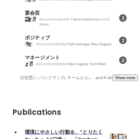
宴会芸
3
Recommended by
Takao Sumitomo
and
2
more
ポジティブ
2
Recommended by
Yuki Iwanaga
,
Mao Sugaya
マネージメント
2
Recommended by
Mao Sugaya
,
Yuri Miimi
治安悪い, バンドマン力, チームビルディング
and 4 skills
Show more
Publications
環境にやさしい行動を、”とりたく