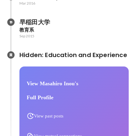
Mar 2016
早稲田大学
教育系
Sep 2015
Hidden: Education and Experience	
View Masahiro Inou's
Full Profile
View past posts