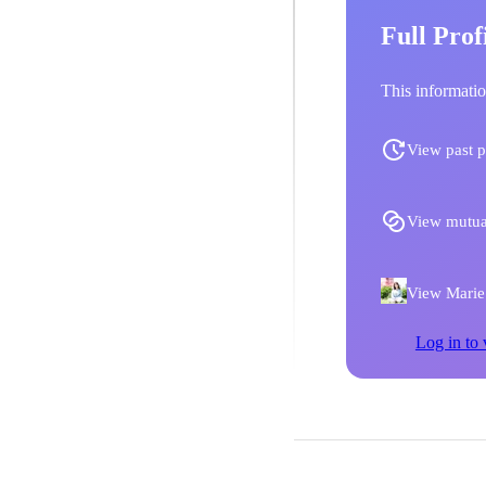
Full Prof
This informatio
View past p
View mutua
View Marie 
Log in to 