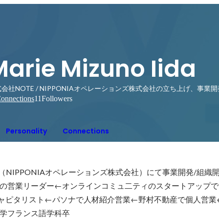
arie Mizuno Iida
会社NOTE / NIPPONIAオペレーションズ株式会社の立ち上げ、事業
onnections
11
Followers
Personality
Connections
NIPPONIAオペレーションズ株式会社）にて事業開発/組織開発←
の営業リーダー←オンラインコミュ二ティのスタートアップで営業
ーマンキャピタリスト←パソナで人材紹介営業←野村不動産で個人営
学フランス語学科卒