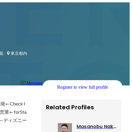
開発、組織開発
東京都内
Message
Register to view full profile
Check I
Related Profiles
←forSta
業←ディズニー
Masanobu Nakagawa