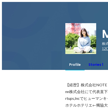
M
株式
12
C
Profile
Stories 1
【経歴】株式会社NOTE（
nn株式会社にて代表直下
rtups,Incでヒュ
ホテルホテリエ←獨協大