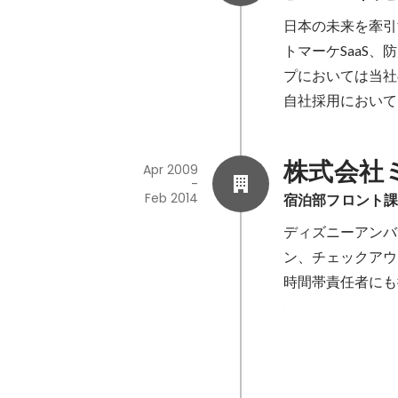
日本の未来を牽引
トマーケSaaS、
プにおいては当社
自社採用において
株式会社
Apr 2009
-
Feb 2014
宿泊部フロント
ディズニーアンバ
ン、チェックアウ
時間帯責任者にも
ホテルの比較
社内研修の一貫で
集部に抜擢され、