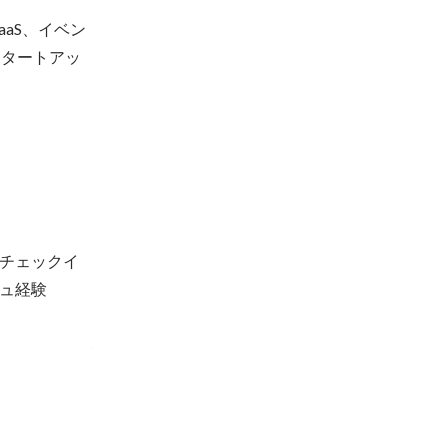
aS、イベン
スタートアッ
チェックイ
ュ経験

内報企画編
比較分析、