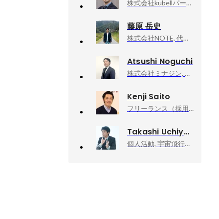
株式会社kubellパートナー, ピープルユニット/採用グループ グループ長代理
藤原 岳史
株式会社NOTE, 代表取締役
Atsushi Noguchi
株式会社ミナジン, クライアントパートナー部 部長
Kenji Saito
フリーランス（採用人事）, 個人事業主
Takashi Uchiyama
個人活動, 宇宙飛行士挑戦エバンジェリスト