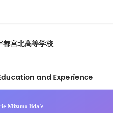
いて」。
宇都宮北高等学校
Hidden: Education and Experience	
ie Mizuno Iida's