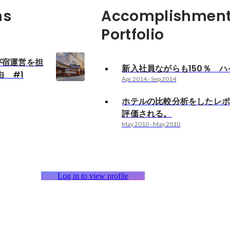
ns
Accomplishment
Portfolio
」が宿運営を担
新入社員ながらも150％ ハ
由 #1
Apr 2014
-
Sep 2014
ホテルの比較分析をしたレ
評価される。
May 2010
-
May 2010
Log in to view profile