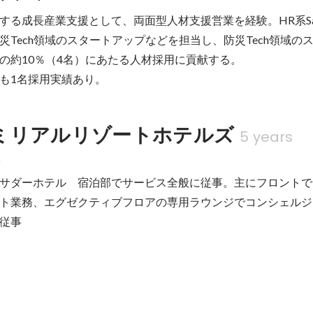
する成長産業支援として、両面型人材支援営業を経験。HR系Sa
防災Tech領域のスタートアップなどを担当し、防災Tech領域の
の約10％（4名）にあたる人材採用に貢献する。

も1名採用実績あり。
ミリアルリゾートホテルズ
5 years
課
サダーホテル　宿泊部でサービス全般に従事。主にフロントで
ト業務、エグゼクティブフロアの専用ラウンジでコンシェルジ
従事
分析をしたレポートが評価される。
、同社の別ホテル視察をした上でのレポートが上層部から評価を得、社
半期（任期）従事。レポートのテーマは「同社別ホテルと自ホテルとの