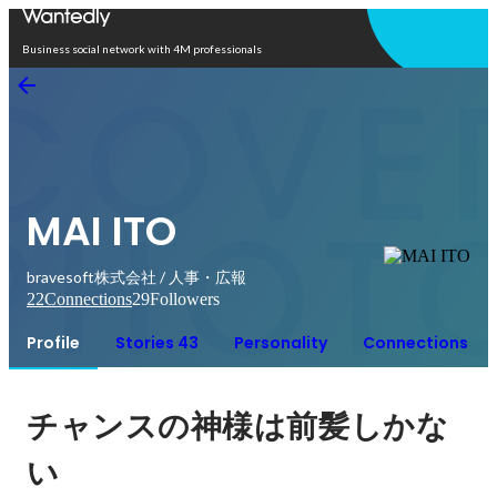
Open in app
Business social network with 4M professionals
MAI ITO
bravesoft株式会社 / 人事・広報
22
Connections
29
Followers
Profile
Stories 43
Personality
Connections
チャンスの神様は前髪しかな
い