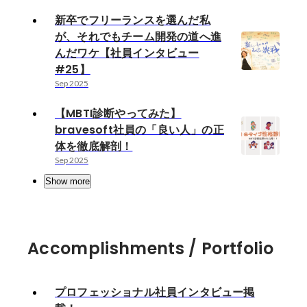
新卒でフリーランスを選んだ私
が、それでもチーム開発の道へ進
んだワケ【社員インタビュー
#25】
Sep 2025
【MBTI診断やってみた】
bravesoft社員の「良い人」の正
体を徹底解剖！
Sep 2025
Show more
Accomplishments / Portfolio
プロフェッショナル社員インタビュー掲