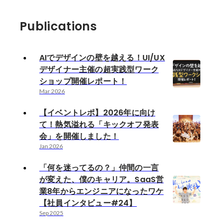
Publications
AIでデザインの壁を越える！UI/UX
デザイナー主催の超実践型ワーク
ショップ開催レポート！
Mar 2026
【イベントレポ】2026年に向け
て！熱気溢れる「キックオフ発表
会」を開催しました！
Jan 2026
「何を迷ってるの？」仲間の一言
が変えた、僕のキャリア。SaaS営
業8年からエンジニアになったワケ
【社員インタビュー#24】
Sep 2025