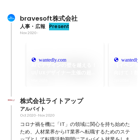
bravesoft株式会社
人事・広報
Present
Nov 2020
-
wantedly.com
wantedly
AIでデザインの壁を越える！
【イベント
UI/UXデザイナー主催の超実
向けて！熱
践型ワークショップ開催レポ
オフ発表会
Mar 2026
Jan 2026
ート！
た！
株式会社ライトアップ
アルバイト
Oct 2020
-
Nov 2020
コロナ禍を機に「IT」の領域に関心を持ち始めた
ため、人材業界からIT業界へ転職するためのステ
ップとして転職活動期間にアルバイト就業をしま