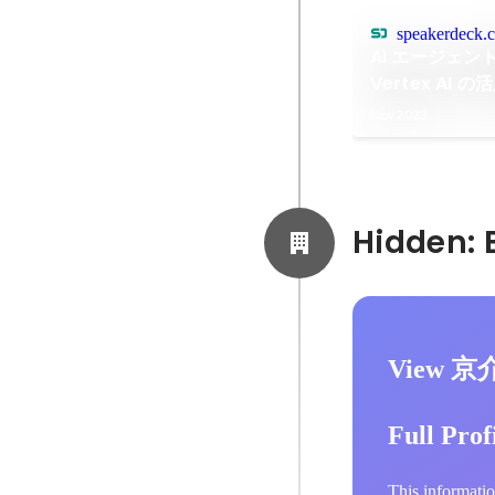
speakerdeck.
AI エージェ
Vertex AI の
Google Cloud
Nov 2023
View 京介
Full Prof
This informatio