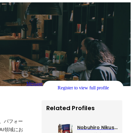
Message
Register to view full profile
Related Profiles
移行、パフォー
Nobuhiro Nikushi
にAI領域にお