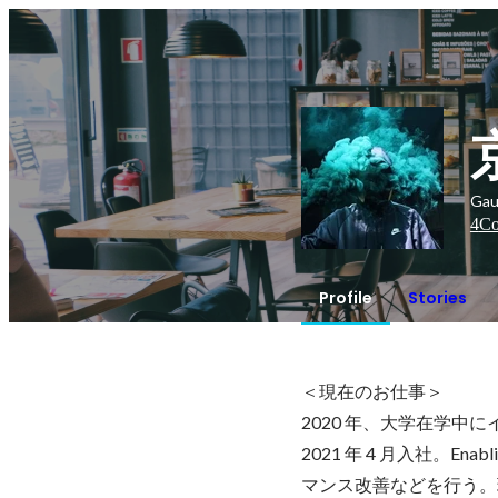
Ga
4
Co
Profile
Stories
＜現在のお仕事＞

2020 年、大学在学中に
2021 年 4 月入社。E
マンス改善などを行う。現在は 