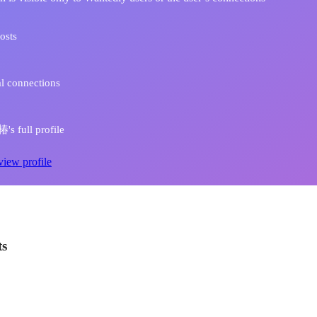
osts
l connections
s full profile
view profile
ts