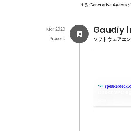
ける Generative Ag
Gaudiy i
Mar 2020
-
Present
ソフトウェアエ
speakerdeck.
Direct VPC 
2023