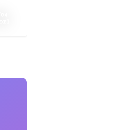
/04
 EXE】