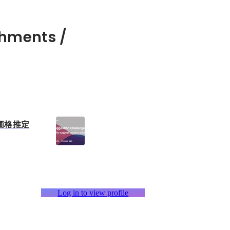
hments /
価格推定
Log in to view profile