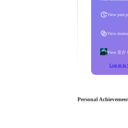
View past p
View mutua
View 京介 椿'
Log in to 
Personal Achievemen