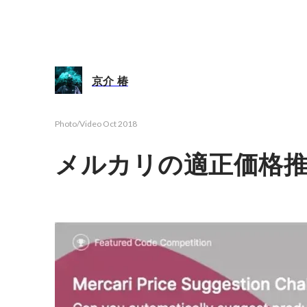
京介 椿
Photo/Video
Oct 2018
メルカリの適正価格