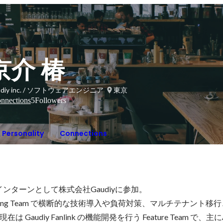
京介 椿
udiy inc. / ソフトウェアエンジニア
東京
nnections
5
Followers
Personality
Connections
インターンとして株式会社Gaudiyに参加。

nabling Team で横断的な技術導入や負荷対策、マルチテナント
Gaudiy Fanlink の機能開発を行う Feature Team で、主