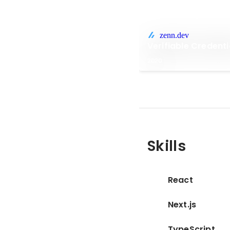
zenn.dev
Verifiable Crede
2020
Skills
React
Next.js
TypeScript