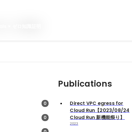
ntials × ゼロ知識証明
Publications
Direct VPC egress for
0
Cloud Run【2023/08/24
Cloud Run 新機能祭り】
0
2023
0