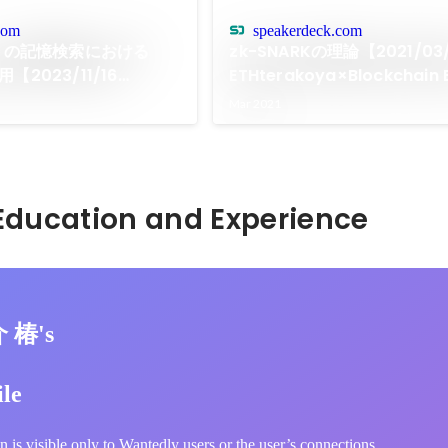
com
speakerdeck.com
ントの記憶検索における
zk-SNARKの理論【2021/03
活用【2023/11/16
ETHterakoya×Blockchain
 Next Tokyo ’23】
Mar 2021
Hidden: Education and Experience	
 椿's
ile
n is visible only to Wantedly users or the user’s connections