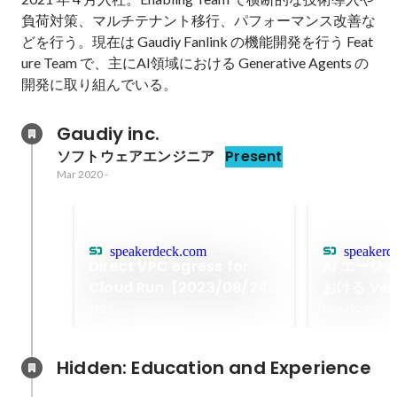
負荷対策、マルチテナント移行、パフォーマンス改善な
どを行う。現在は Gaudiy Fanlink の機能開発を行う Feat
ure Team で、主にAI領域における Generative Agents の
開発に取り組んでいる。
Gaudiy inc.
ソフトウェアエンジニア
Present
Mar 2020
-
speakerdeck.com
speakerd
Direct VPC egress for
AI エー
Cloud Run【2023/08/24
おける Ver
Cloud Run 新機能祭り】
【2023/11
2023
Nov 2023
Cloud Nex
Hidden: Education and Experience	