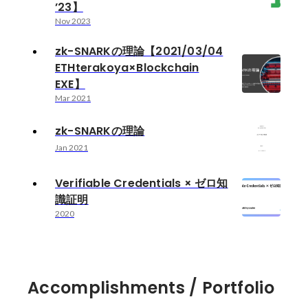
’23】
Nov 2023
zk-SNARKの理論【2021/03/04
ETHterakoya×Blockchain
EXE】
Mar 2021
zk-SNARKの理論
Jan 2021
Verifiable Credentials × ゼロ知
識証明
2020
Accomplishments / Portfolio