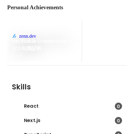
Personal Achievements
zenn.dev
Verifiable Credentials ×
ゼロ知識証明
2020
Skills
React
0
Next.js
0