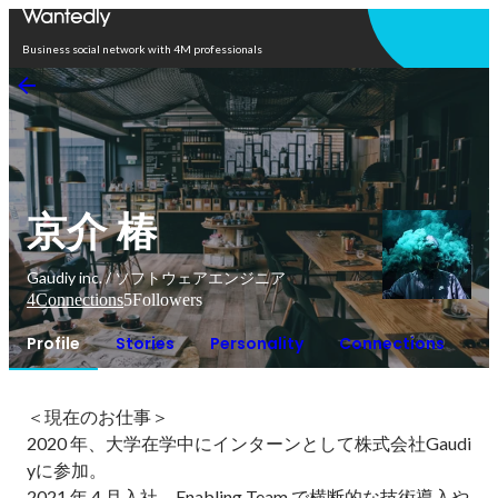
Open in app
Business social network with 4M professionals
京介 椿
Gaudiy inc. / ソフトウェアエンジニア
4
Connections
5
Followers
Profile
Stories
Personality
Connections
＜現在のお仕事＞

2020 年、大学在学中にインターンとして株式会社Gaudi
yに参加。

2021 年 4 月入社。Enabling Team で横断的な技術導入や