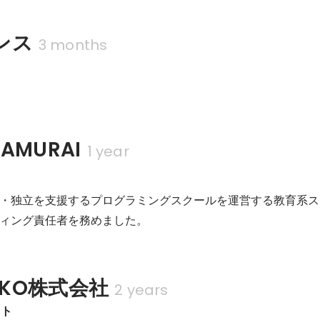
ンス
3 months
AMURAI
1 year
・独立を支援するプログラミングスクールを運営する教育系ス
ィング責任者を務めました。
IKKO株式会社
2 years
ント