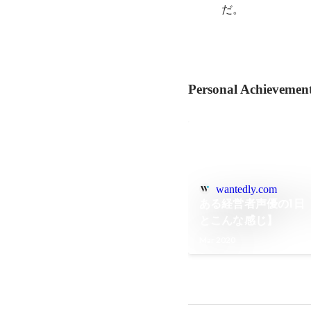
だ。
Personal Achievemen
wantedly.com
ある経営者声優の1日
とこんな感じ】
Mar 2020