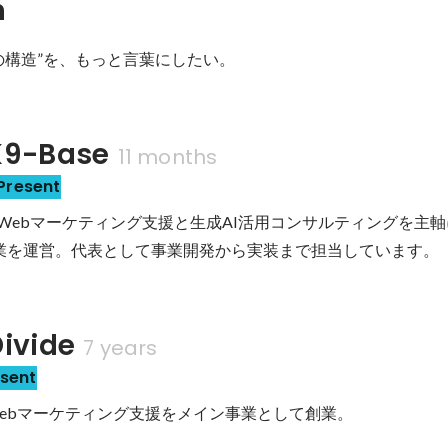
n
の構造”を、もっと言葉にしたい。
9-Base
11 months
Present
。Webマーケティング支援と生成AI活用コンサルティングを主軸に
業を運営。代表として事業開発から実装まで担当しています。
vide
7 years
sent
ebマーケティング支援をメイン事業として創業。