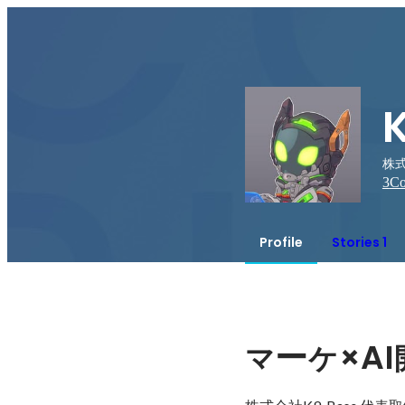
株式
3
Co
Profile
Stories 1
ー
×AI
マ
ケ