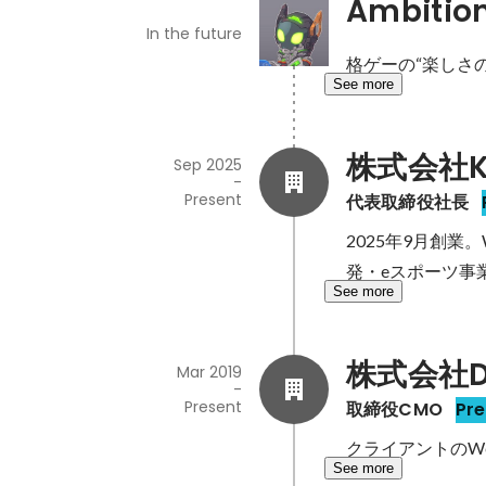
Ambitio
In the future
格ゲーの“楽しさ
See more
株式会社K
Sep 2025
-
Present
代表取締役社長
2025年9月創業
発・eスポーツ事
See more
株式会社Di
Mar 2019
-
Present
取締役CMO
Pre
クライアントのW
See more