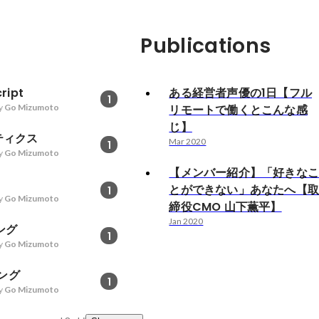
Publications
ript
ある経営者声優の1日【フル
1
y
Go Mizumoto
リモートで働くとこんな感
じ】
ティクス
Mar 2020
1
y
Go Mizumoto
【メンバー紹介】「好きな
とができない」あなたへ【
1
y
Go Mizumoto
締役CMO 山下薫平】
Jan 2020
ング
1
y
Go Mizumoto
ング
1
y
Go Mizumoto