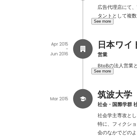
広告代理店にて、
タントとして複数
See more
日本ワイ
Apr 2015
-
Jun 2016
営業
BtoBの法人営
See more
筑波大学
Mar 2015
社会・国際学群 
社会学主専攻とし
特に、フィクショ
会のなかでどのよ