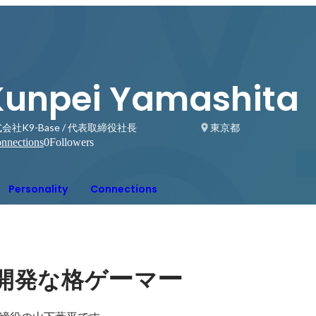
Kunpei Yamashita
会社K9-Base / 代表取締役社長
東京都
nnections
0
Followers
Personality
Connections
ー
ー
開発な格ゲ
マ