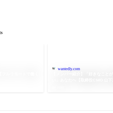
ts
wantedly.com
【フルリモートで働く
【メンバー紹介】「好きなこと
い」あなたへ【取締役CMO 山下
Jan 2020