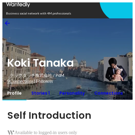
Open in app
Business social network with 4M professionals
Koki Tanaka
テックタッチ株式会社 / PdM
9
Connections
1
Follower
Profile
Stories 1
Personality
Connections
Self Introduction
Available to logged-in users only