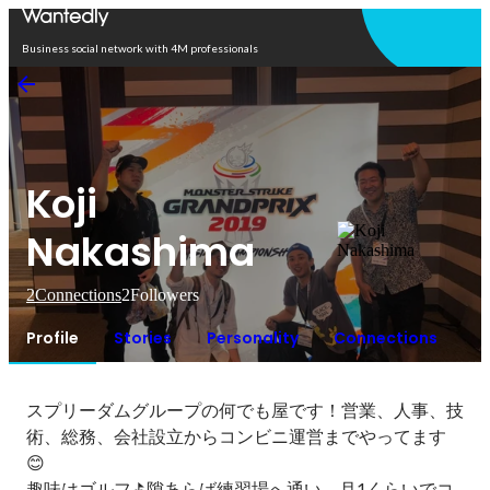
Open in app
Business social network with 4M professionals
Koji
Nakashima
2
Connections
2
Followers
Profile
Stories
Personality
Connections
スプリーダムグループの何でも屋です！営業、人事、技
術、総務、会社設立からコンビニ運営までやってます
😊

趣味はゴルフ⛳隙あらば練習場へ通い、月1くらいでコ