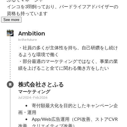
インコを3羽飼っており、バードライフアドバイザーの
資格も持っています
See more
Ambition
In the future
・社員の多くが主体性を持ち、自己研鑽をし続け
るような環境で働く

・部分最適のマーケティングではなく、事業の業
績を上げること全てに関わる働き方をしたい
株式会社さとふる
マーケティング
Jul 2024
-
Feb 2026
	•	寄付額最大化を目的としたキャンペーン企
画・運用

	•	App/Web広告運用（CPI改善、ストアCVR
改善、クリエイティブ改善）
