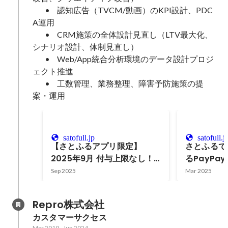
	•	認知広告（TVCM/動画）のKPI設計、PDC
A運用

	•	CRM施策の全体設計見直し（LTV最大化、
シナリオ設計、体制見直し）

	•	Web/App統合分析環境のデータ設計プロジ
ェクト推進

	•	工数管理、業務整理、障害予防施策の提
案・運用
satofull.jp
satofull.j
【さとふるアプリ限定】
さとふるで
2025年9月 付与上限なし！
るPayPa
さとふるラストスパートキャ
ーン
Sep 2025
Mar 2025
ンペーン
Repro株式会社
カスタマーサクセス
Mar 2019
-
Jun 2024