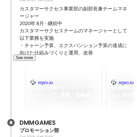
カスタマーサクセス事業部の副部長兼チームマネ
ージャー

2020年 8月 - 継続中

カスタマーサクセスチームのマネージャーとして
以下業務を実施

・チャーン予算、エクスパンション予算の達成に
向けた仕組みづくりと運用、改善
See more
repro.io
repro.io
いまさら聞けないアプリマー
NG配信し
ケティング！基礎・戦略編｜
シュ通知実績
セミナー・イベント情報
教える、開
Aug 2023
Jan 2023
【Repro（リプロ）】
の掟｜セミ
報【Repr
DMMGAMES
プロモーション部
Oct 2018
-
Feb 2019