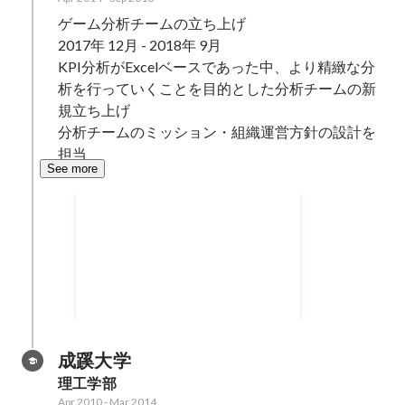
ゲーム分析チームの立ち上げ

2017年 12月 - 2018年 9月

KPI分析がExcelベースであった中、より精緻な分
析を行っていくことを目的とした分析チームの新
規立ち上げ

分析チームのミッション・組織運営方針の設計を
担当
See more
アソビモMVP受賞（全社員600
人の受賞者は7名）
成蹊大学
理工学部
Apr 2010
-
Mar 2014