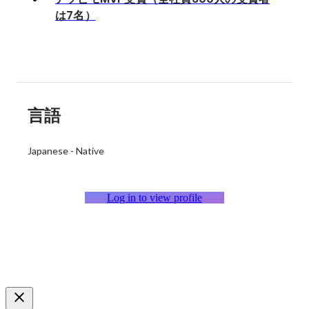
は7名）
言語
Japanese
-
Native
Log in to view profile