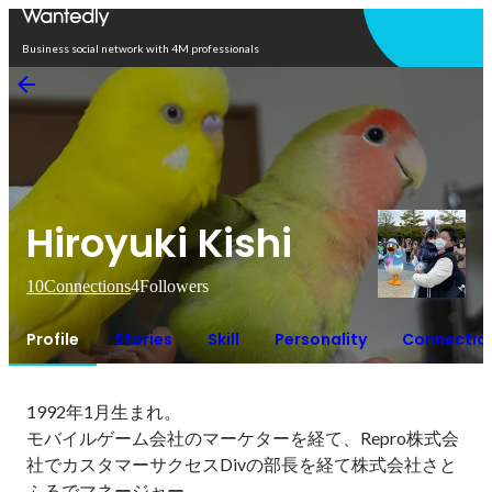
Open in app
Business social network with 4M professionals
Hiroyuki Kishi
10
Connections
4
Followers
Profile
Stories
Skill
Personality
Connectio
1992年1月生まれ。

モバイルゲーム会社のマーケターを経て、Repro株式会
社でカスタマーサクセスDivの部長を経て株式会社さと
ふるでマネージャー
