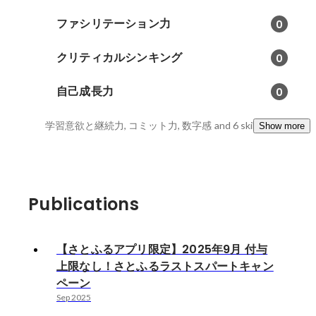
ファシリテーション力
0
クリティカルシンキング
0
自己成長力
0
学習意欲と継続力, コミット力, 数字感
and 6 skills
Show more
Publications
【さとふるアプリ限定】2025年9月 付与
上限なし！さとふるラストスパートキャン
ペーン
Sep 2025