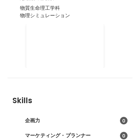
物質生命理工学科

物理シミュレーション
ミス成蹊コンテスト運営
ミス成蹊コンテストの企画・運営
Apr 2010
-
Oct 2013
Skills
企画力
0
マーケティング・プランナー
0