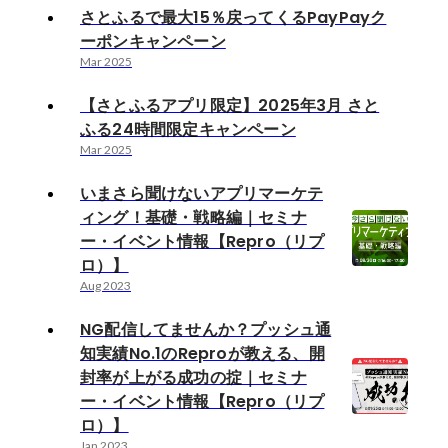
さとふるで最大15％戻ってくるPayPayク
ーポンキャンペーン
Mar 2025
【さとふるアプリ限定】2025年3月 さと
ふる24時間限定キャンペーン
Mar 2025
いまさら聞けないアプリマーケテ
ィング！基礎・戦略編｜セミナ
ー・イベント情報【Repro（リプ
ロ）】
Aug 2023
NG配信してませんか？プッシュ通
知実績No.1のReproが教える、開
封率が上がる成功の掟｜セミナ
ー・イベント情報【Repro（リプ
ロ）】
Jan 2023