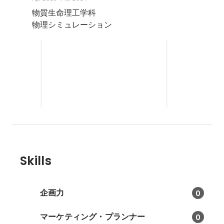
物質生命理工学科

物理シミュレーション
ミス成蹊コンテスト運営
ミス成蹊コンテストの企画・運営
Apr 2010
-
Oct 2013
Skills
企画力
0
マーケティング・プランナー
0