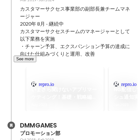
カスタマーサクセス事業部の副部長兼チームマネ
ージャー

2020年 8月 - 継続中

カスタマーサクセスチームのマネージャーとして
以下業務を実施

・チャーン予算、エクスパンション予算の達成に
向けた仕組みづくりと運用、改善
See more
repro.io
repro.io
いまさら聞けないアプリマー
NG配信し
ケティング！基礎・戦略編｜
シュ通知実績
セミナー・イベント情報
教える、開
Aug 2023
Jan 2023
【Repro（リプロ）】
の掟｜セミ
報【Repr
DMMGAMES
プロモーション部
Oct 2018
-
Feb 2019