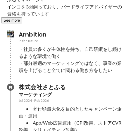
インコを3羽飼っており、バードライフアドバイザーの
資格も持っています
See more
Ambition
In the future
・社員の多くが主体性を持ち、自己研鑽をし続け
るような環境で働く

・部分最適のマーケティングではなく、事業の業
績を上げること全てに関わる働き方をしたい
株式会社さとふる
マーケティング
Jul 2024
-
Feb 2026
	•	寄付額最大化を目的としたキャンペーン企
画・運用

	•	App/Web広告運用（CPI改善、ストアCVR
改善、クリエイティブ改善）
