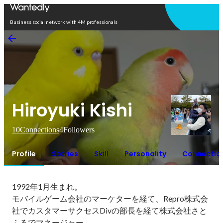
Open in app
Business social network with 4M professionals
Hiroyuki Kishi
10
Connections
4
Followers
Profile
Stories
Skill
Personality
Connectio
1992年1月生まれ。

モバイルゲーム会社のマーケターを経て、Repro株式会
社でカスタマーサクセスDivの部長を経て株式会社さと
ふるでマネージャー
