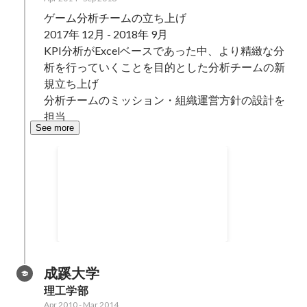
ゲーム分析チームの立ち上げ

2017年 12月 - 2018年 9月

KPI分析がExcelベースであった中、より精緻な分
析を行っていくことを目的とした分析チームの新
規立ち上げ

分析チームのミッション・組織運営方針の設計を
担当
See more
アソビモMVP受賞（全社員600
人の受賞者は7名）
成蹊大学
理工学部
Apr 2010
-
Mar 2014