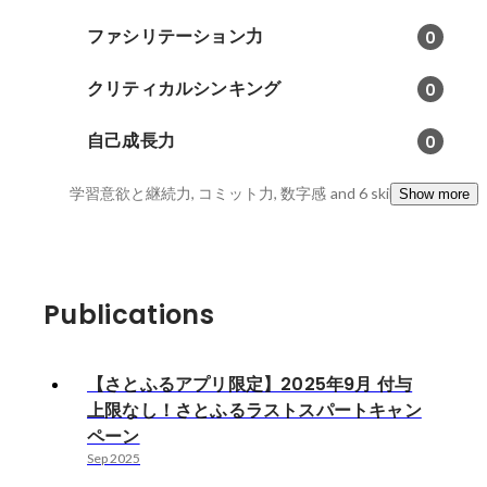
ファシリテーション力
0
クリティカルシンキング
0
自己成長力
0
学習意欲と継続力, コミット力, 数字感
and 6 skills
Show more
Publications
【さとふるアプリ限定】2025年9月 付与
上限なし！さとふるラストスパートキャン
ペーン
Sep 2025