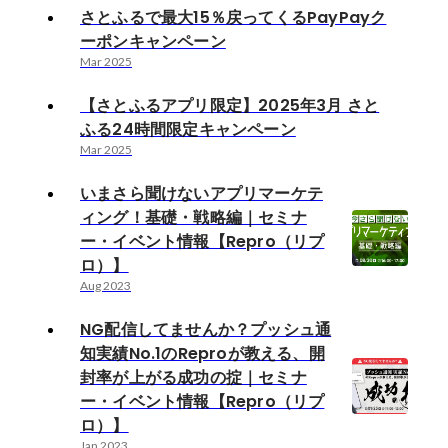
さとふるで最大15％戻ってくるPayPayク
ーポンキャンペーン
Mar 2025
【さとふるアプリ限定】2025年3月 さと
ふる24時間限定キャンペーン
Mar 2025
いまさら聞けないアプリマーケテ
ィング！基礎・戦略編｜セミナ
ー・イベント情報【Repro（リプ
ロ）】
Aug 2023
NG配信してませんか？プッシュ通
知実績No.1のReproが教える、開
封率が上がる成功の掟｜セミナ
ー・イベント情報【Repro（リプ
ロ）】
Jan 2023