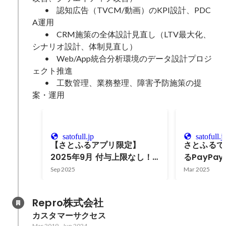
	•	認知広告（TVCM/動画）のKPI設計、PDC
A運用

	•	CRM施策の全体設計見直し（LTV最大化、
シナリオ設計、体制見直し）

	•	Web/App統合分析環境のデータ設計プロジ
ェクト推進

	•	工数管理、業務整理、障害予防施策の提
案・運用
satofull.jp
satofull.j
【さとふるアプリ限定】
さとふるで
2025年9月 付与上限なし！
るPayPa
さとふるラストスパートキャ
ーン
Sep 2025
Mar 2025
ンペーン
Repro株式会社
カスタマーサクセス
Mar 2019
-
Jun 2024