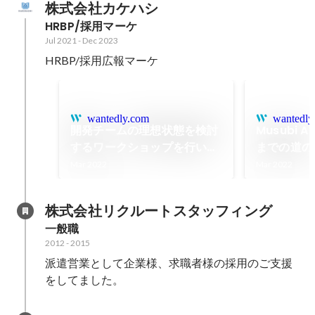
株式会社カケハシ
HRBP/採用マーケ
Jul 2021
-
Dec 2023
HRBP/採用広報マーケ
wantedly.com
wantedly
開発チームの理想状態を検討
Musubi
するワークショップを行いま
までの道の
した
Mar 2022
Mar 2022
株式会社リクルートスタッフィング
一般職
2012
-
2015
派遣営業として企業様、求職者様の採用のご支援
をしてました。