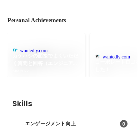
Personal Achievements
wantedly.com
カケハシの面接でよくいただ
wantedly.com
コーポレートロゴ
く質問と回答（エンジニア
した！
編）
Mar 2022
Skills
エンゲージメント向上
0