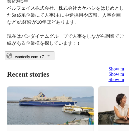
業経験5年

ベルフェイス株式会社、株式会社カケハシをはじめとし
たSaaS系企業にて人事(主に中途採用や広報、人事企画
など)の経験が10年ほどあります。

現在はバンダイナムグループで人事をしながら副業でご
縁がある企業様を探しています：）
wantedly.com
+7
Show more
Recent stories
Show more
Show more