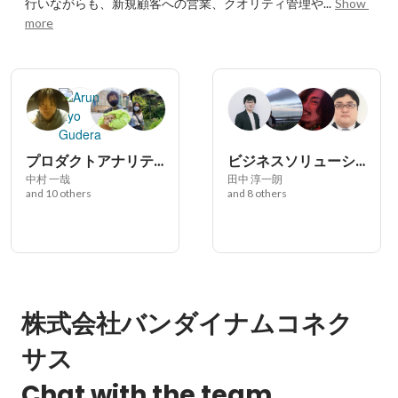
行いながらも、新規顧客への営業、クオリティ管理や...
Show 
more
プロダクトアナリティクスオフィス
ビジネスソリューション課
中村 一哉
田中 淳一朗
and 10 others
and 8 others
株式会社バンダイナムコネク
サス
Chat with the team