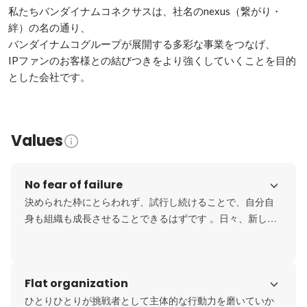
私たちバンダイナムコネクサスは、社名のnexus（繋がり・
絆）の名の通り、

バンダイナムコグループが展開する多彩な事業をつなげ、

IPファンのお客様との結びつきをより強くしていくことを目的
Values
No fear of failure
決められた枠にとらわれず、試行し続けることで、自分自
身も組織も成長させることできるはずです 。日々、新しい
情報に目を向けて自分へのインプットを続けながら、未知
の領域の開拓を楽しむ姿勢で、私たちは困難な挑戦にも常
にポジティブに 立ち向かっています。
Flat organization
ひとりひとりが挑戦者として主体的な行動力を磨いていか