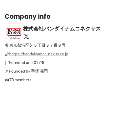
Company info
株式会社バンダイナムコネクサス
バンダイナムコネクサスに入社し半年が経
バンダイナムコネクサ
ちました【データコンサルタント】
ちました【データコン
東京都港区芝５丁目３７番８号
Latest
Latest
https://bandainamco-nexus.co.jp
Founded on 2017/8
Founded by 手塚 晃司
70 members