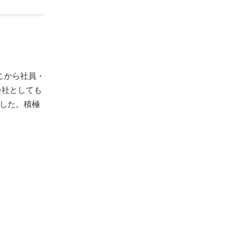
こから社員・
会社としても
ドした。積極
システムへの
アプリ・
ステムの提
いう自社で
こしいもので