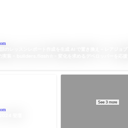
com
話のレッスンレポート作成を生成 AI で置き換え ~ レアジョ
の実装 - builders.flash☆ - 変化を求めるデベロッパーを
WS
教育×AI ～生成系 AI によっ
う変わるのか～登壇
Aug 2023
See 3 more
com
 2024 登壇