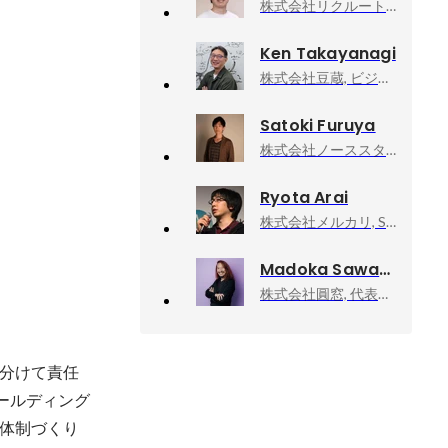
株式会社リクルート, Engineering Manager
Ken Takayanagi
株式会社豆蔵, ビジネスソリューション事業部
Satoki Furuya
株式会社ノーススター, VPoE
Ryota Arai
株式会社メルカリ, Software Engineer
Madoka Sawa
株式会社圓窓, 代表取締役
分けて責任
ールディング
体制づくり