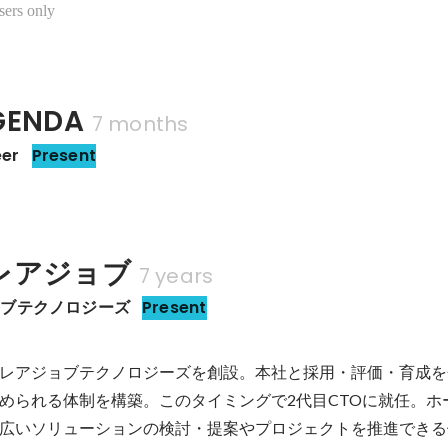
sers only
ENDA
7 months
eer
Present
レアジョブ
7 years
ョブテクノロジーズ
Present
レアジョブテクノロジーズを創設。本社と採用・評価・育成を
められる体制を構築。このタイミングで2代目CTOに就任。ホ
広いソリューションの検討・提案やプロジェクトを推進できる