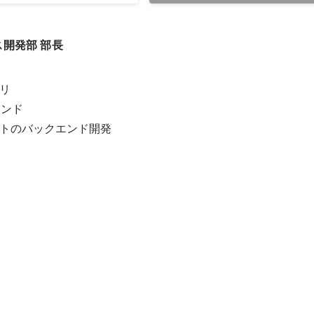
ス開発部 部長
リ

ンド

トのバックエンド開発

ニューアル
ロダクトのアーキテクチャーのリニューアルのプロジェクトを進めまし
使ったアーキテクチャの変更を主導し、日比を含めた刷新を進めました