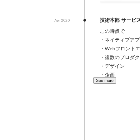
技術本部 サービ
Apr 2020
この時点で

・ネイティブアプ
・Webフロントエ
・複数のプロダク
・デザイン

・企画
See more
サービスのリ
10以上続いたプ
グラーパターンを
Apr 2020
-
Aug 2021