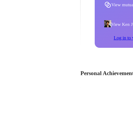
View mutua
View Ken Ju
Log in to 
Personal Achievemen
【副業】ソフトバン
アプリの実装
Apr 2017
-
Mar 2018