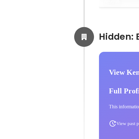
Jun 2018
View Ken
Full Prof
This informatio
View past p