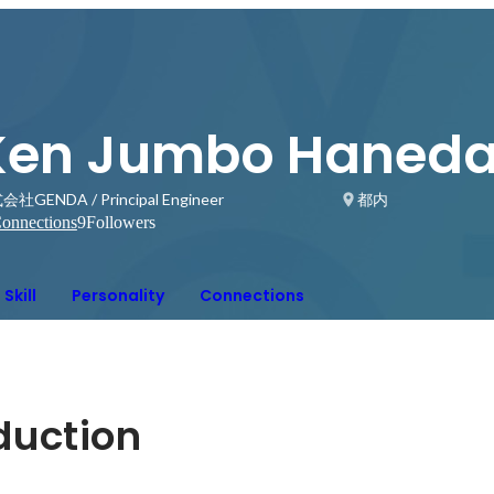
Ken Jumbo Haned
社GENDA / Principal Engineer
都内
onnections
9
Followers
Skill
Personality
Connections
oduction