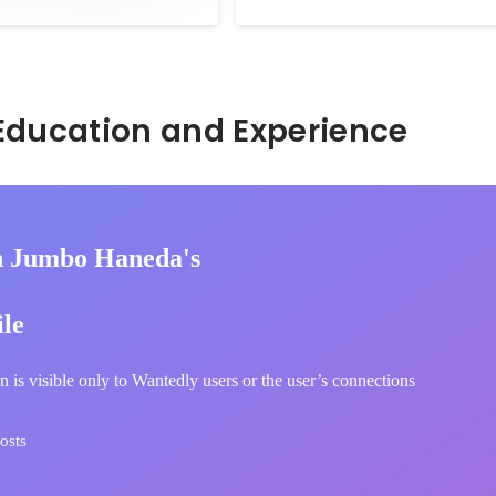
したが安定した意向を実現した。
Hidden: Education and Experience	
 Jumbo Haneda's
ile
n is visible only to Wantedly users or the user’s connections
osts