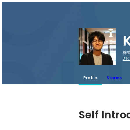
株式会
21
C
Profile
Stories
Self Intr