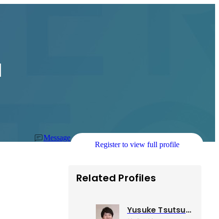
a
Message
Register to view full profile
Related Profiles
Yusuke Tsutsumi