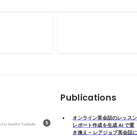
副業メディアライター
【副業】LandSkip社におけるW
開発
て ・記事の執筆 ・メディアの運営
業務委託として ・Webサービスの開発（Go） ・
AppleTV向けアプリ・サブスクリプ
・業務改善用の動画変換システムの実
Publications
オンライン英会話のレッス
5
d by
Sumito Tsukada
レポート作成を生成 AI で置
き換え ~ レアジョブ英会話