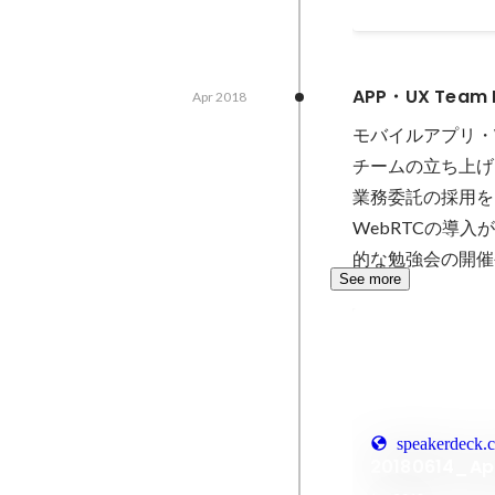
APP・UX Team 
Apr 2018
モバイルアプリ・
チームの立ち上げ
業務委託の採用を
WebRTCの導
的な勉強会の開催
See more
speakerdeck.
20180614_