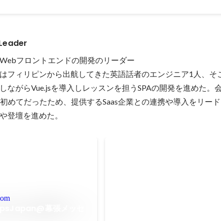
Leader
Webフロントエンドの開発のリーダー

はフィリピンから出航してきた英語話者のエンジニア1人、そ
しながらVue.jsを導入しレッスンを担うSPAの開発を進めた。
入が初めてだったため、提供するSaas企業との連携や導入をリー
や登壇を進めた。
Skypeから自社ビデオ通話
移行
日比それぞれでの連携をしながら
Webでの生徒向けのビデオ通話シ
com
供をリードしました。WebRTCと
AppsJapan@幕張メッセ
も未経験の技術かつ、かなりやや
Mar 2018