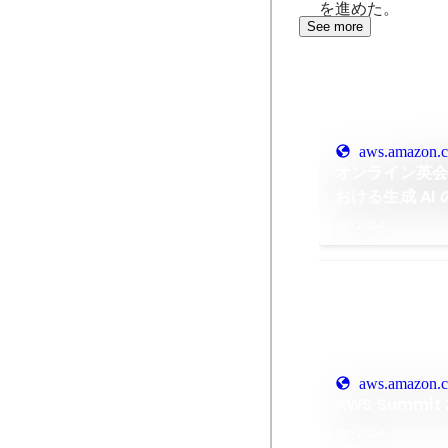
を進めた。
See more
aws.amazon.
オンライン英会
おける生成 AI 
ブマガジン | A
Jun 2024
aws.amazon.
AWS Summit
Jun 2024