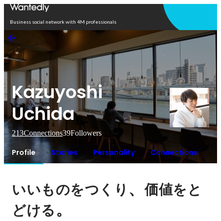
Open in app
Business social network with 4M professionals
Kazuyoshi
Uchida
213
Connections
39
Followers
Profile
Stories
Personality
Connections
、
いいものをつくり
価値をと
。
どける