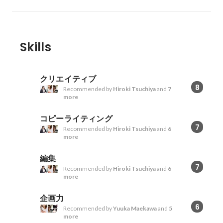
Skills
クリエイティブ
8
Recommended by
Hiroki Tsuchiya
and
7
more
コピーライティング
7
Recommended by
Hiroki Tsuchiya
and
6
more
編集
7
Recommended by
Hiroki Tsuchiya
and
6
more
企画力
6
Recommended by
Yuuka Maekawa
and
5
more