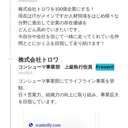
In the future
株式会社トロワを100億企業にする！

現在はITがメインですが人材領域をはじめ様々な
分野に進出して企業の存在価値を

どんどん高めていきたいです。

今自分や会社を信じて一緒に走ってくれている仲
間ととにかく上を目指して走り続けます！
株式会社トロワ
コンシューマ事業部　上級執行役員
Present
Jan 2021
-
コンシューマ事業部にてライフライン事業を管
轄。

日々営業力、組織力の向上に取り組み、事業拡大
を目指しています。
最年少・最
Jan 2022
-
Mar 
wantedly.com