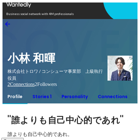
Open in app
Business social network with 4M professionals
小林 和暉
株式会社トロワ / コンシューマ事業部 上級執行
役員
2
Connections
2
Followers
Profile
Stories 1
Personality
Connections
"
"
誰よりも自己中心的であれ
誰よりも自己中心的であれ。