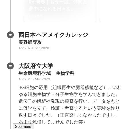
Re:青春｜もう一度、仲間と
夢中になれる日々を。
Jun 2025
西日本ヘアメイクカレッジ
美容師専攻
Apr 2020
-
Sep 2020
大阪府立大学
生命環境科学域　生物学科
Apr 2015
-
Mar 2020
iPS細胞の応用（組織再生や臓器移植など）、いわ
ゆる細胞生物学・分子生物学を学んできました。

遺伝子の解析や発現の観察を行い、データをもと
に仮説を立て、検証・考察するという実験を繰り
返す日々でした。（正直楽しくなかったですし、
あまり勉強してませんでした笑）
See more