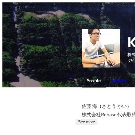
株式
33
C
Profile
Stories
佐藤 海（さとう かい）

株式会社Rebase 代表取
See more