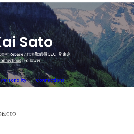
Kai Sato
会社Rebase / 代表取締役CEO
東京
onnections
1
Follower
Personality
Connections
締役CEO