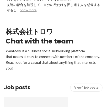
友達の都合を無視して、自分の欲だけを押し通す人を想像する
かもし...
Show more
株式会社トロワ
Chat with the team
Wantedly is a business social networking platform
that makes it easy to connect with members of the company.
Reach out for a casual chat about anything that interests
you!
Job posts
View 1 job posts