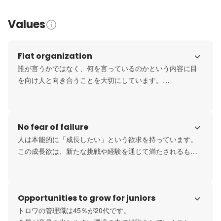
Values
Flat organization
誰が言うかではなく、何を言っているのかという内容に目
を向け人と向き合うことを大切にしています。

上司が言うから正しい、新人が言うから正しくないという
ような考えを持たず、それがたとえ入社1日目のスタッフで
あろうと、話している内容が合理的で適切な判断であれば
No fear of failure
その意見を採用し、その日からやり方を変えていける組織
です。

人は本能的に「成長したい」という欲求を持っています。

すべての人に敬意を持ち、すべての人が意見を出し合え尊
この成長欲は、新たな挑戦や経験を通じて満たされるも
重し合える。

の。

そんな会社を目指しています。
しかし、失敗を恐れて行動を控えてしまうと、成長の機会
を自ら閉ざすことになります。失敗は成長の材料であり、
Opportunities to grow for juniors
自分を知り、進化するための貴重なプロセスです。

だからこそ、失敗を恐れず一歩踏み出すことが、潜在的な
トロワの管理職は45％が20代です。
