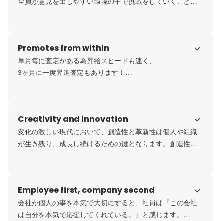
成長欲を満たし、真の自己実現に繋がるのです。

全員が意見を出しやすい環境の中で挑戦をしていくことで
主体性を育み、自発的に行動できる人材育成を行っており
トロワでは挑戦する人を笑うようなことはありません！

ます。

今の人生を変えたい！何か新しいことにチャレンジしたい
Promotes from within
という人を待っています！
若手のうちに裁量権を持ち、たくさんの経験を積めること
でスキルアップも早く、

単月毎に査定がある為昇給スピードも速く、

今の時代に必要不可欠な”自力で生きていく力”をつけていく
3ヶ月に一度昇進査定もあります！

曖昧な評価制度ではなく、明瞭な評価制度で

成果主義の為、自分の実力を示したい！キャリアアップし
たい！という気持ちを全力で会社がサポートします。

Creativity and innovation
努力や成果、挑戦を正当に評価し、年齢や年次に関係なく
変化の激しい現代において、創造性と革新性は個人や組織
チャンスがある環境を作り、

が生き残り、成長し続けるための鍵となります。創造性は
「現状維持」ではなく「常に一歩前へ」が当たり前を大切
「まだないものを生み出す力」、革新性は「既存の枠組み
を超えて価値を再定義する力」。これらを大切にすること
で、常識にとらわれず新たな可能性を切り拓けます。周囲
Employee first, company second
と差別化される独自性も育まれ、社会や組織に新しい風を
吹き込む存在になれるのです。挑戦と変化を恐れず、創造
会社が個人の事を本気で大切にすると、社員は『この会社
と革新に価値を置く姿勢が、未来を形づくります。
は自分を本気で応援してくれている。』と感じます。
