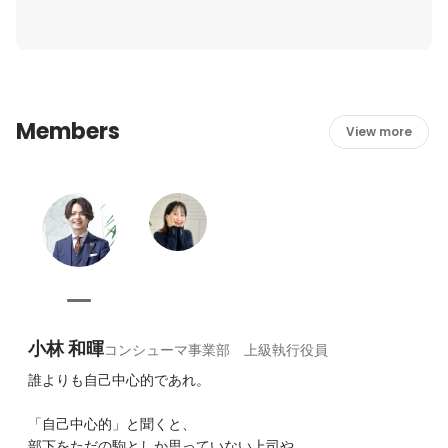
その結果、信頼とエンゲージメントが深まり、自然とその
力を会社に還元してくれます。

会社の成長だけでなく、社員一人一人の成長に本気で向き
合うからこそ会社としてより成長できるものだと考えてい
Members
ます。

View more
人の成長こそが会社の未来をつくる。

そう信じることが、真に人を大切にすることの本質だと考
小林 和暉
コンシューマ事業部 上級執行役員
誰よりも自己中心的であれ。

「自己中心的」と聞くと、

部下をただの駒としか思っていない上司や、
