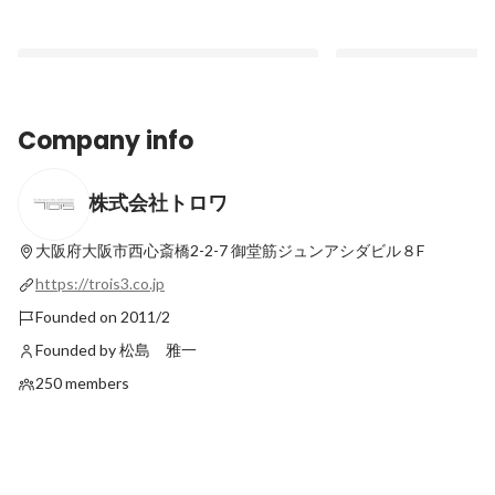
Company info
株式会社トロワ
新しいオフィス、新しい未来。トロワの挑
もっとトロワが好きにな
戦が始まります。
『ハワイ編』
大阪府大阪市西心斎橋2-2-7
御堂筋ジュンアシダビル８F
Latest
Latest
https://trois3.co.jp
Founded on 2011/2
Founded by 松島 雅一
250 members