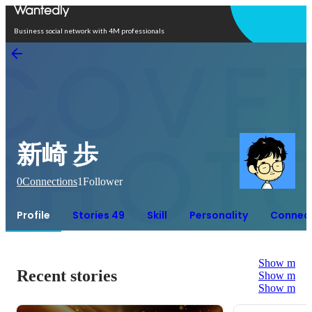
Open in app
Business social network with 4M professionals
新崎 歩
0
Connections
1
Follower
Profile
Stories 49
Skill
Personality
Connec
Show more
Recent stories
Show more
Show more