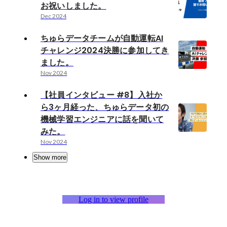
お祝いしました。
Dec 2024
ちゅらデータチームが自動運転AI
チャレンジ2024決勝に参加してき
ました。
Nov 2024
【社員インタビュー #8】入社か
ら3ヶ月経った、ちゅらデータ初の
機械学習エンジニアに話を聞いて
みた。
Nov 2024
Show more
Log in to view profile