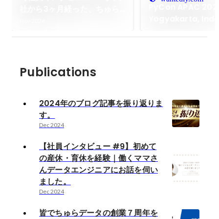
PyCon APAC 20
社から3ヶ月経った、ちゅら
Yogyakarta, Ind
データ初の機械学習エンジニ
Nov 2024
参加レポート
アに話を聞いてみた。
Publications
2024年のブログ記事を振り返りま
す。
Dec 2024
【社員インタビュー #9】初めて
の産休・育休を経験｜働くママさ
んデータエンジニアにお話を伺い
ました。
Dec 2024
皆でちゅらデータの創業７周年を