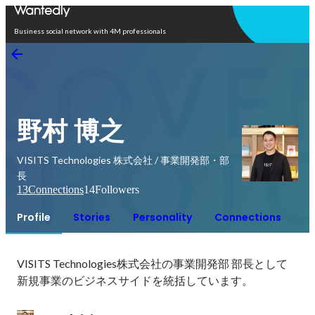
Open in app
Business social network with 4M professionals
野村 博之
VISITS Technologies 株式会社 / 事業開発部・部
長
13
Connections
14
Followers
Profile
Stories
Personality
Connections
VISITS Technologies株式会社の事業開発部 部長として
新規事業のビジネスサイドを統括しています。