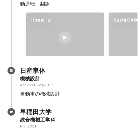
動運転、翻訳
HnaziHu
Sushi Dete
日産車体
機械設計
Apr 2011
-
Sep 2017
自動車の機械設計
早稲田大学
総合機械工学科
Mar 2011