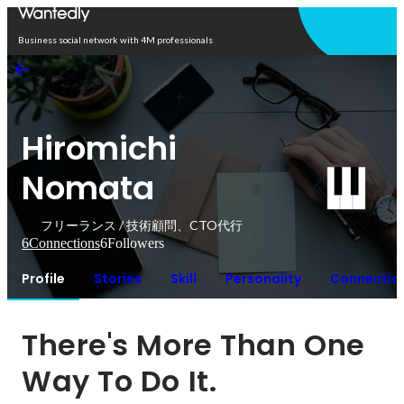
Open in app
Business social network with 4M professionals
Hiromichi
Nomata
フリーランス / 技術顧問、CTO代行
6
Connections
6
Followers
Profile
Stories
Skill
Personality
Connectio
There's More Than One 
Way To Do It.