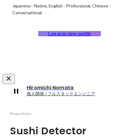
Japanese
-
Native
English
-
Professional
Chinese
-
Conversational
Log in to view profile
Hiromichi Nomata
個人開発 / フルスタックエンジニア
Photo/Video
Sushi Detector