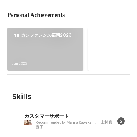
Personal Achievements
PHPカンファレン
PHPカンファレンス福岡2023
2024
当日来場者約300人の
カンファレンスにて20
SNS広報を担当。当日
Jun 2024
Jun 2023
#phpconfuk にてご
Skills
カスタマーサポート
2
Recommended by
Marina Kawakami
,
上村 真
喜子