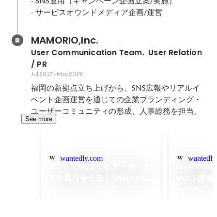
- SNS運用（キャンペーン企画立案/実施）

MAMORIO,Inc.
User Communication Team.  User Relation 
/ PR
Jul 2017
-
May 2019
福岡の新拠点立ち上げから、SNS広報やリアルイ
ベント企画運営を通じての企業ブランディング・
ユーザーコミュニティの形成、人事総務を担当。
See more
wantedly.com
wantedly
メンバー同士でピア・ボーナ
MAMORIO 
スを送り合える！Unipos大
vol.3 
賞発表★
Dec 2017
Nov 2017