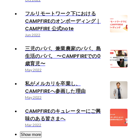
フルリモートワーク下における
CAMPFIREのオンボーディング｜
CAMPFIRE 公式note
Jun 2022
三児のパパ、兼業農家のパパ、島
生活のパパ。 〜CAMPFIREでの0
歳育児〜
May 2022
私がメルカリを卒業し、
CAMPFIREへ参画した理由
May 2022
CAMPFIREのキュレーターにご興
味のある皆さまへ
Mar 2022
Show more