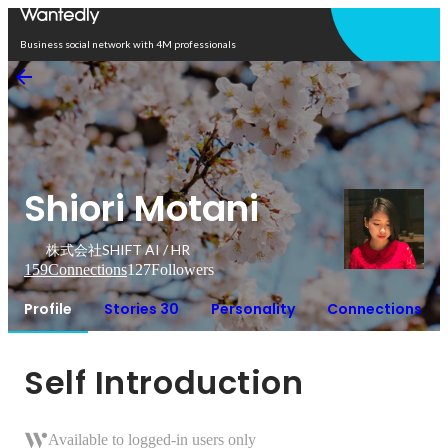
Open in app
Business social network with 4M professionals
Shiori Motani
株式会社SHIFT AI / HR
159
Connections
127
Followers
Profile
Stories 30
Personality
Connections
Self Introduction
Available to logged-in users only