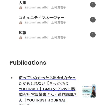
人事
1
Recommended by
上村 真喜子
コミュニティマネージャー
1
Recommended by
上村 真喜子
広報
1
Recommended by
上村 真喜子
Publications
使っていなかったら出会えなかっ
たかもしれない【きっかけは
YOUTRUST】GMOタウンWiFi株
式会社 宮坂望未さん・茂谷詩織さ
ん | YOUTRUST JOURNAL
Oct 2022