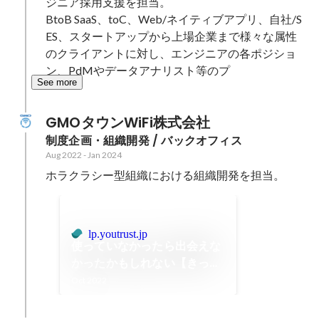
ジニア採用支援を担当。

BtoB SaaS、toC、Web/ネイティブアプリ、自社/S
ES、スタートアップから上場企業まで様々な属性
のクライアントに対し、エンジニアの各ポジショ
ン、PdMやデータアナリスト等のプ
See more
GMOタウンWiFi株式会社
制度企画・組織開発 / バックオフィス
Aug 2022
-
Jan 2024
ホラクラシー型組織における組織開発を担当。
lp.youtrust.jp
使っていなかったら出会えな
かったかもしれない【きっか
けはYOUTRUST】GMOタウ
Oct 2022
ンWiFi株式会社 宮坂望未さ
ん・茂谷詩織さん |