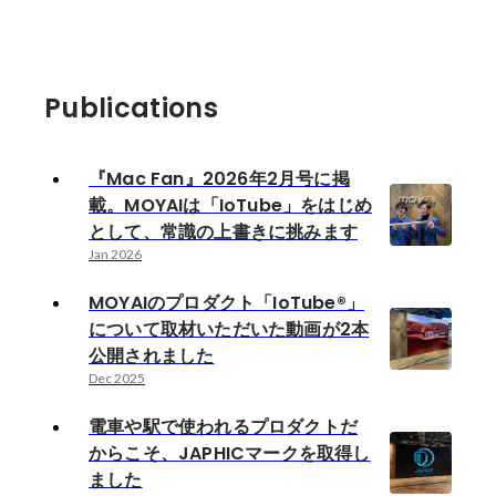
Publications
『Mac Fan』2026年2月号に掲
載。MOYAIは「IoTube」をはじめ
として、常識の上書きに挑みます
Jan 2026
MOYAIのプロダクト「IoTube®」
について取材いただいた動画が2本
公開されました
Dec 2025
電車や駅で使われるプロダクトだ
からこそ、JAPHICマークを取得し
ました