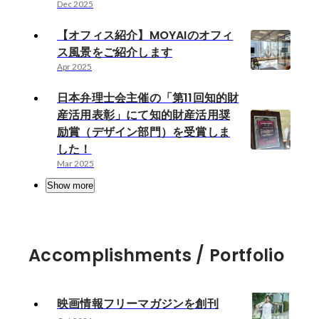
Dec 2025
【オフィス紹介】MOYAIのオフィ
ス風景をご紹介します
Apr 2025
日本弁理士会主催の「第11回知的財
産活用表彰」にて知的財産活用奨
励賞（デザイン部門）を受賞しま
した！
Mar 2025
Show more
Accomplishments / Portfolio
映画情報フリーマガジンを創刊