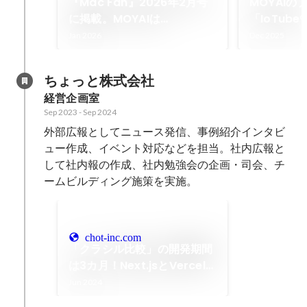
『Mac Fan』2026年2月号
MOYAIの
に掲載。MOYAIは
「IoTub
「IoTube」をはじめとし
ただいた動
Jan 2026
Dec 2025
て、常識の上書きに挑みます
ました
ちょっと株式会社
経営企画室
Sep 2023
-
Sep 2024
外部広報としてニュース発信、事例紹介インタビ
ュー作成、イベント対応などを担当。社内広報と
して社内報の作成、社内勉強会の企画・司会、チ
ームビルディング施策を実施。
chot-inc.com
「クラシル比較」の開発期間
は3カ月！Next.jsとVercelを
用いたモダンな技術スタック
Jun 2024
で挑んだフロントエンド開発