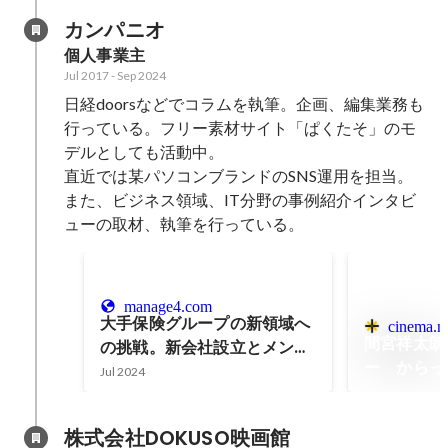
支援事例 | chot Inc.（ちょっ
カンパニオ
と株式会社）
個人事業主
Jul 2017
-
Sep 2024
日経doorsなどでコラムを執筆。企画、編集業務も
行っている。フリー素材サイト「ぱくたそ」のモ
デルとしても活動中。

直近では某パソコンブランドのSNS運用を担当。
また、ビジネス領域、IT分野の事例紹介インタビ
ューの取材、執筆を行っている。
manage4.com
大手保険グループの新領域へ
cinema.ne
間宮祥太朗
の挑戦。新会社設立とメンバ
ー からっ
ーの成長を両輪で進める「教
Jul 2024
ラに想いを
え」のアプローチ。
だグンマを
株式会社DOKUSO映画館