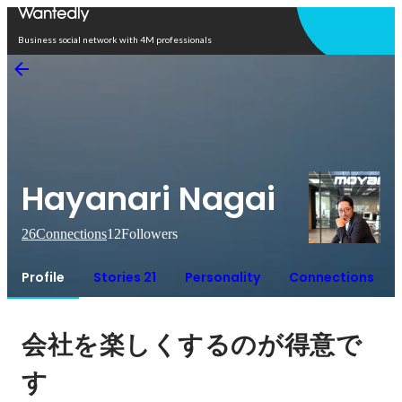
Open in app
Business social network with 4M professionals
Hayanari Nagai
26
Connections
12
Followers
Profile
Stories 21
Personality
Connections
会社を楽しくするのが得意で
す