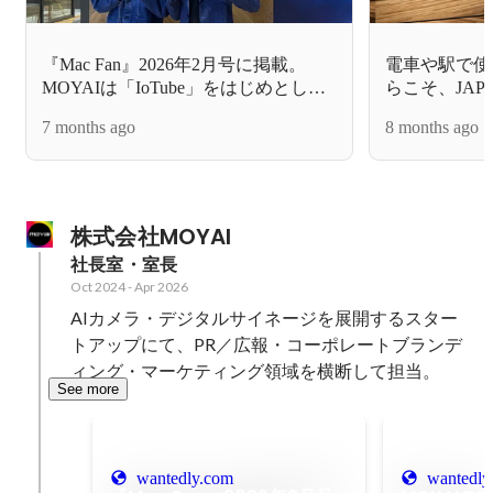
『Mac Fan』2026年2月号に掲載。
電車や駅で使
MOYAIは「IoTube」をはじめとし
らこそ、JAP
て、常識の上書きに挑みます
た
7 months ago
8 months ago
株式会社MOYAI
社長室・室長
Oct 2024
-
Apr 2026
AIカメラ・デジタルサイネージを展開するスター
トアップにて、PR／広報・コーポレートブランデ
ィング・マーケティング領域を横断して担当。
See more
wantedly.com
wantedly