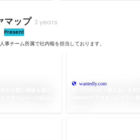
ヤマップ
3 years
当
Present
人事チーム所属で社内報を担当しております。
wantedly.com
地方や企業に価値を届け
すべての人の「使える」を目
クトマネージャーの試み〈
YAMAPのアクセシビリティ
ひと 〉Vol.02
Sep 2024