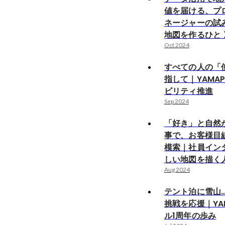
値を届ける、プ
ネージャーの試
地図を作るひと 〉
Oct 2024
すべての人の「
指して｜YAMA
ビリティ推進
Sep 2024
「好き」と自然
事で、お客様目
模索｜社員イン
しい地図を描く
Aug 2024
テント泊に雪山
挑戦を応援｜YA
ル1周年の歩み