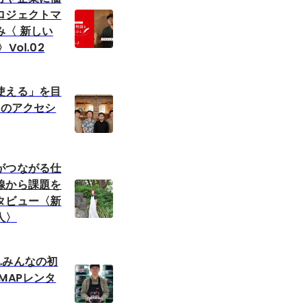
ロジェクトマ
み〈 新しい
Vol.02
使える」を目
Pのアクセシ
がつながる仕
線から課題を
タビュー〈新
人〉
…みんなの初
MAPレンタ