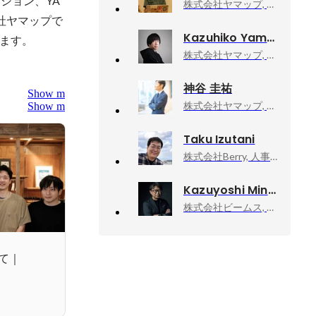
ション、YA
株式会社ヤマップ, 共創推進事業本部 アウトドア事業開発部 西日本統括マネージャー
社ヤマップで
Kazuhiko Yamashita
ます。
株式会社ヤマップ, 人事部
神谷 圭祐
Show more
株式会社ヤマップ, 経営企画
Show more
Taku Izutani
株式会社Berry, 人事総務部 部長
Kazuyoshi Minamimagoe
株式会社ビームス, ディレクターズルーム エグゼクティブディレクター
て｜