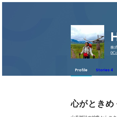
株式
0
Co
Profile
Stories 4
心がときめ