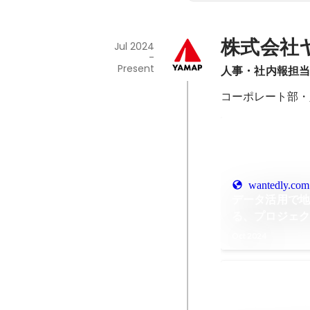
株式会社
Jul 2024
-
Present
人事・社内報担
コーポレート部・
wantedly.com
データ活用で
る、プロジェ
新しい地図を作る
Oct 2024