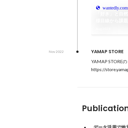
wantedly.com
「好き」と自
様目線から課
ー〈新しい地
Aug 2024
YAMAP STORE
Nov 2022
YAMAP STO
https://store.yam
Publicatio
データ活用で地