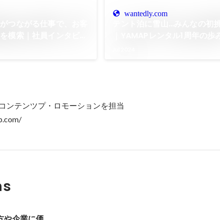
wantedly.com
然がつながる仕事で、お客
テント泊に雪山…みんなの初
題を模索｜社員インタビュ
｜YAMAPレンタル1周年の歩
図を描く人〉
Jul 2024
REのコンテンツプ・ロモーションを担当

ap.com/
ns
方や企業に価