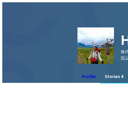
株式
0
Co
Profile
Stories 4