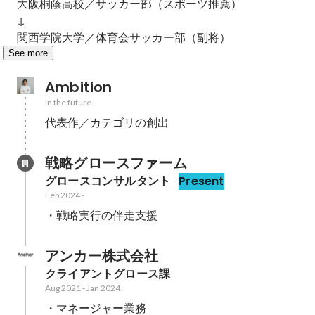
大阪桐蔭高校／サッカー部（スポーツ推薦）

↓

関西学院大学／体育会サッカー部（副将）
See more
Ambition
In the future
代表作／カテゴリの創出
戦略グロースファーム
グロースコンサルタント
Present
Feb 2024
-
・戦略実行の伴走支援
アンカー株式会社
クライアントグロース課
Aug 2021
-
Jan 2024
・マネージャー業務
