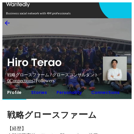
Open in app
Business social network with 4M professionals
Hiro Terao
戦略グロースファーム / グロースコンサルタント
0
Connections
2
Followers
Profile
Stories
Personality
Connections
ー
ー
戦略グロ
スファ
ム
【経歴】
