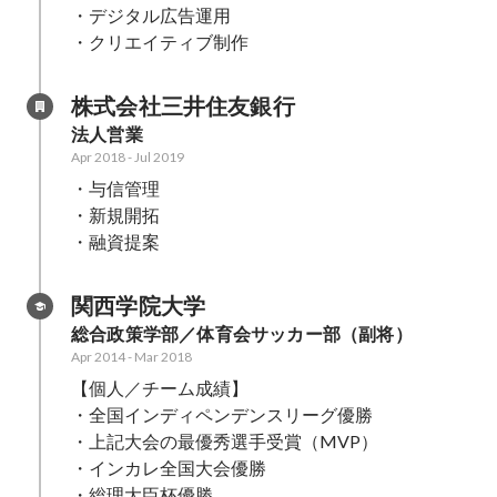
・デジタル広告運用

・クリエイティブ制作
株式会社三井住友銀行
法人営業
Apr 2018
-
Jul 2019
・与信管理

・新規開拓

・融資提案
関西学院大学
総合政策学部／体育会サッカー部（副将）
Apr 2014
-
Mar 2018
【個人／チーム成績】

・全国インディペンデンスリーグ優勝

・上記大会の最優秀選手受賞（MVP）

・インカレ全国大会優勝

・総理大臣杯優勝