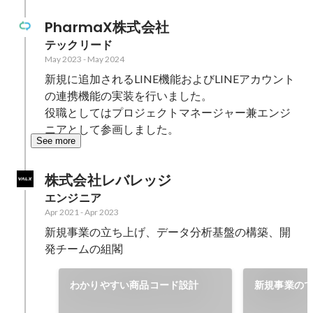
PharmaX株式会社
テックリード
May 2023
-
May 2024
新規に追加されるLINE機能およびLINEアカウント
の連携機能の実装を行いました。

役職としてはプロジェクトマネージャー兼エンジ
ニアとして参画しました。
See more
株式会社レバレッジ
エンジニア
Apr 2021
-
Apr 2023
新規事業の立ち上げ、データ分析基盤の構築、開
発チームの組閣
わかりやすい商品コード設計
新規事業の
技術選定