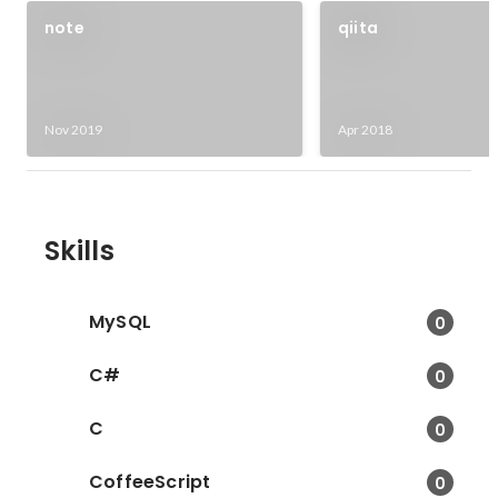
note
qiita
Nov 2019
Apr 2018
Skills
MySQL
0
C#
0
C
0
CoffeeScript
0