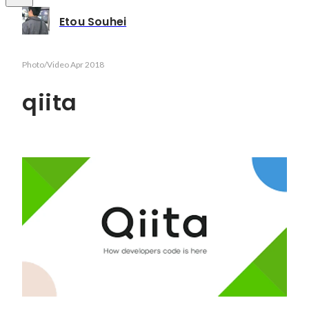
Etou Souhei
Photo/Video
Apr 2018
qiita