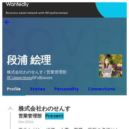
Open in app
Business social network with 4M professionals
段浦 絵理
株式会社わのせんす / 営業管理部
0
Connections
0
Followers
Profile
Stories
Personality
Connections
株式会社わのせんす
営業管理部
Present
Dec 2016
-