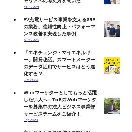
ャリアへの考え方を聞いた
Mar 2024
EV充電サービス事業を支えるSRE
の業務。信頼性向上・パフォーマ
ンス改善を実現した事例
Nov 2023
「エネチェンジ・マイエネルギ
ー」開発秘話。スマートメーター
のデータ活用でサービスはどう進
化する？
Oct 2023
Webマーケターとしてもっと活躍
したい人へ～ToBのWebマーケタ
ーを募集中の法人ビジネス事業部
サービスチームをご紹介！
Sep 2023