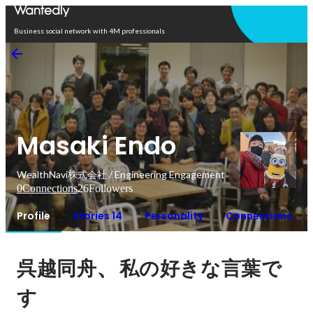
Open in app
Business social network with 4M professionals
Masaki Endo
WealthNavi株式会社 / Engineering Engagement
0
Connections
26
Followers
Profile
Stories 14
Personality
Connections
、
呉越同舟
私の好きな言葉で
す