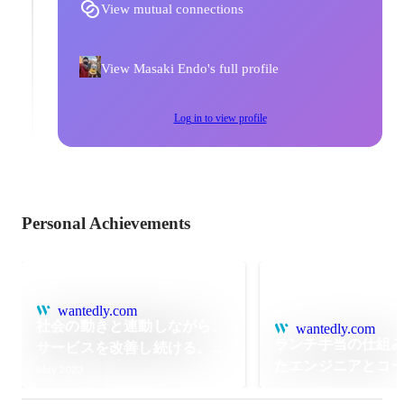
View mutual connections
View Masaki Endo's full profile
Log in to view profile
Personal Achievements
wantedly.com
社会の動きと連動しながら、
wantedly.com
ランチ手当の仕組
サービスを改善し続ける。
たエンジニアとコ
「エネチェンジ」の開発には
May 2023
チームのコラボレ
そんな面白さがある