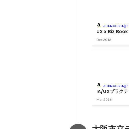
amazon.co.jp
UX x Biz Book
Dec 2016
amazon.co.jp
IA/UXプラク
Mar 2016