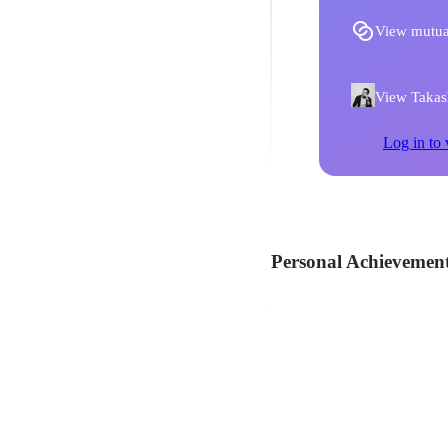
View mutua
View Takash
Log in to 
Personal Achievemen
Era Web Archite
クラファンで資金を集め
開催しました。
Sep 2020
-
Mar 2021