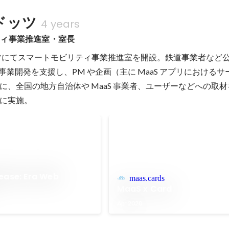
ドッツ
4 years
ティ事業推進室・室長
ッツにてスマートモビリティ事業推進室を開設。鉄道事業者など
S 事業開発を支援し、PM や企画（主に MaaS アプリにおける
、全国の地方自治体や MaaS 事業者、ユーザーなどへの取材を
に実施。
ease: Era Web
maas.cards
MaaS x Card
Apr 2020