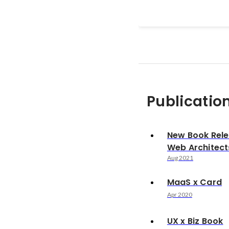
Publicatio
New Book Rele
Web Architect
Aug 2021
MaaS x Card
Apr 2020
UX x Biz Book