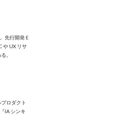
。先行開発 E
や UX リサ
わる。
タルプロダクト
IA シンキ