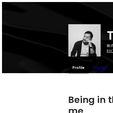
株式
81
C
Profile
Stories
Being in t
me