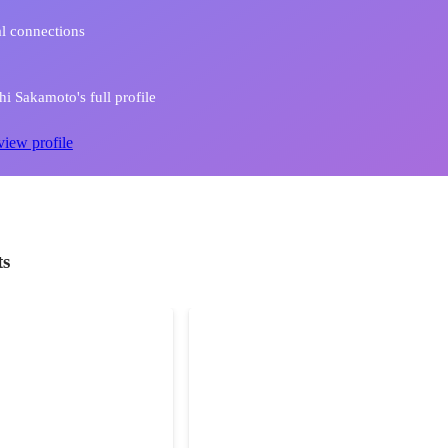
l connections
i Sakamoto's full profile
view profile
ts
cts プロジェクト
MaaS x Card プロジェクト
、ポートレート写真展を
クラファンで資金を集め、ワークショ
ンツール『MaaS x Card』を開発し
プを実施しました。
Nov 2019
-
Apr 2020