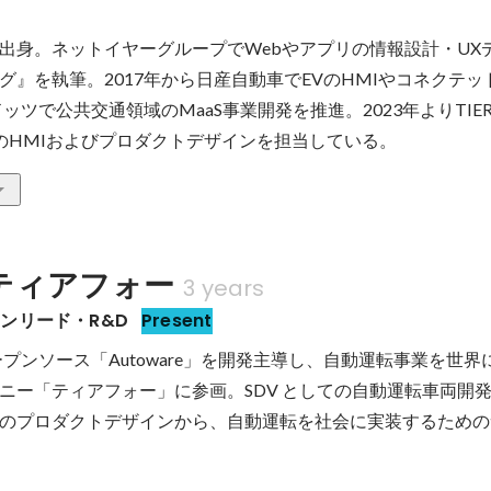
出身。ネットイヤーグループでWebやアプリの情報設計・UX
グ』を執筆。2017年から日産自動車でEVのHMIやコネクテ
ッツで公共交通領域のMaaS事業開発を推進。2023年よりTIER
のHMIおよびプロダクトデザインを担当している。
ティアフォー
3 years
ンリード・R&D
Present
ープンソース「Autoware」を開発主導し、自動運転事業を世
ニー「ティアフォー」に参画。SDV としての自動運転車両開
のプロダクトデザインから、自動運転を社会に実装するための