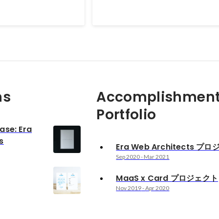
ns
Accomplishment
Portfolio
ase: Era
s
Era Web Architects プ
Sep 2020
-
Mar 2021
MaaS x Card プロジェクト
Nov 2019
-
Apr 2020