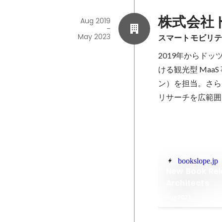
株式会社
Aug 2019
-
May 2023
スマートモビリ
2019年からド
ける観光型 Maa
ン）を担当。さらに
リサーチを広範囲
bookslope.jp
New Book Rel
Architects
Aug 2021