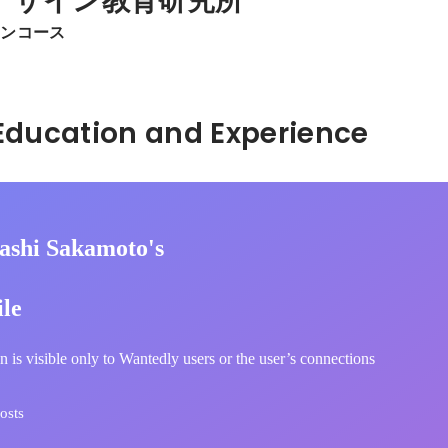
デザイン教育研究所
インコース
Hidden: Education and Experience	
ashi Sakamoto's
ile
n is visible only to Wantedly users or the user’s connections
osts