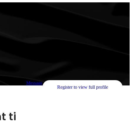
Message
Register to view full profile
t ti