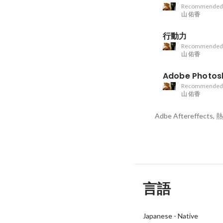
Recommended
山 佑香
行動力
Recommended
山 佑香
Adobe Photos
Recommended
山 佑香
Adbe Aftereffect
言語
Japanese
-
Native