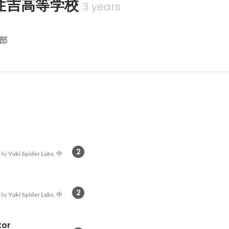
住吉高等学校
3 years
部
2
 by
Yuki Spider Labs
,
中
2
 by
Yuki Spider Labs
,
中
tor