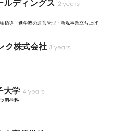
ールディングス
2 years
験指導・進学塾の運営管理・新規事業立ち上げ
ンク株式会社
3 years
子大学
4 years
ーツ科学科