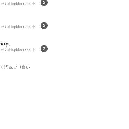
2
 by
Yuki Spider Labs
,
中
2
 by
Yuki Spider Labs
,
中
hop,
2
 by
Yuki Spider Labs
,
中
s, 熱く語る, ノリ良い