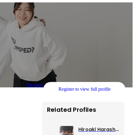
Message
Register to view full profile
Related Profiles
Hiroaki Harashima