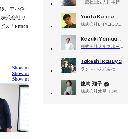
一般社団法人日本精神画像センター, マーケティングマネージャー
後、中小企
Yuuta Konno
に株式会社リ
株式会社LITALICO, 障害施設ソリューション部 部長
「Pitaca
Kazuki Yamauchi
株式会社大学スポーツチャンネル, 取締役
Takeshi Kasuya
Show more
ラクスル株式会社, テクノロジー本部 ラクスル事業システム統括部 MBS開発部 部長
Show more
Show more
龍崎 翔子
株式会社水星, 代表取締役