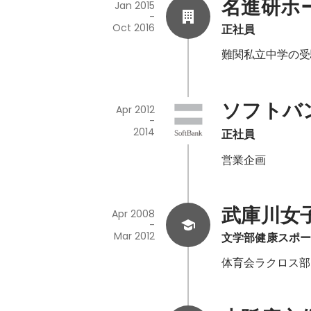
名進研ホ
Jan 2015
-
Oct 2016
正社員
難関私立中学の受
ソフトバ
Apr 2012
-
2014
正社員
営業企画
武庫川女
Apr 2008
-
Mar 2012
文学部健康スポ
体育会ラクロス部