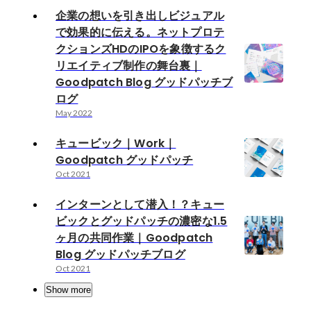
企業の想いを引き出しビジュアル
で効果的に伝える。ネットプロテ
クションズHDのIPOを象徴するク
リエイティブ制作の舞台裏｜
Goodpatch Blog グッドパッチブ
ログ
May 2022
キュービック｜Work｜
Goodpatch グッドパッチ
Oct 2021
インターンとして潜入！？キュー
ビックとグッドパッチの濃密な1.5
ヶ月の共同作業｜Goodpatch
Blog グッドパッチブログ
Oct 2021
Show more