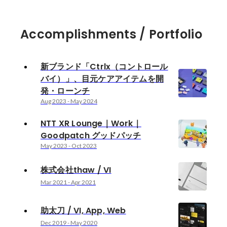
Accomplishments / Portfolio
新ブランド「Ctrlx（コントロール
バイ）」、目元ケアアイテムを開
発・ローンチ
Aug 2023
-
May 2024
NTT XR Lounge｜Work｜
Goodpatch グッドパッチ
May 2023
-
Oct 2023
株式会社thaw / VI
Mar 2021
-
Apr 2021
助太刀 / VI, App, Web
Dec 2019
-
May 2020