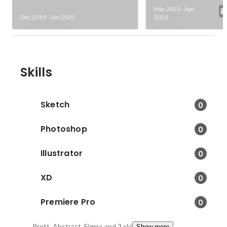
Mar 2021
-
Apr
Dec 2019
-
Jan 2020
2021
Skills
Sketch
0
Photoshop
0
Illustrator
0
XD
0
Premiere Pro
0
Prott, Abstract, Figma
and 2 skills
Show more