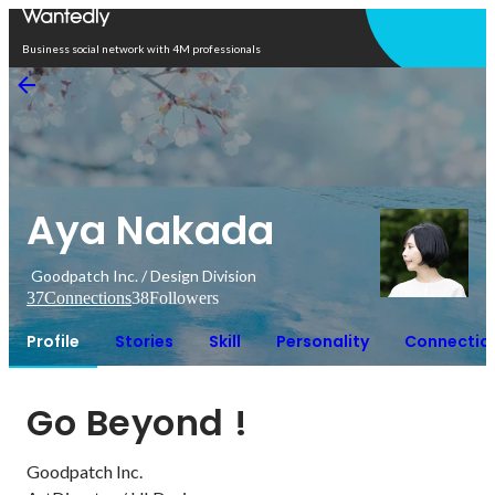
Open in app
Business social network with 4M professionals
Aya Nakada
Goodpatch Inc. / Design Division
37
Connections
38
Followers
Profile
Stories
Skill
Personality
Connectio
Go Beyond !
Goodpatch Inc.
