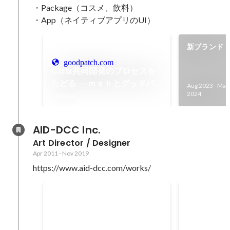
・Package（コスメ、飲料）

新ブランド「
ルバイ）」
goodpatch.com
Ctrlx共同開発のプロセスを
開発・ロー
たどる──ｍｓｈとグッドパ
Aug 2023
-
May
ッチが挑戦する共創型デザイ
2024
Jul 2024
ン
AID-DCC Inc.
Art Director / Designer
Apr 2011
-
Nov 2019
https://www.aid-dcc.com/works/
ADFEST2020 Bronze
D&AD Awar
Mar 2021
Aug 2019