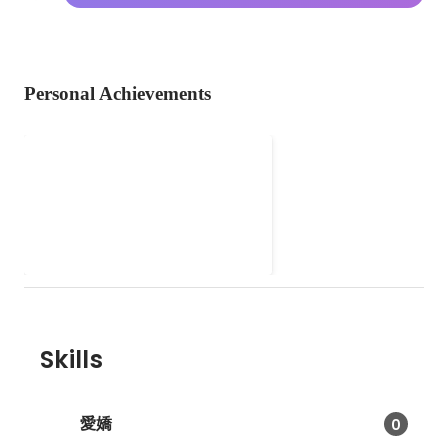
Personal Achievements
NPO法人 国立人文研究所
人文学の研究者と、それを学びた
いと思う市民の方を繋ぐ《知のコ
ミュニティ》 副代表理事、HP担
当
Skills
愛嬌
0