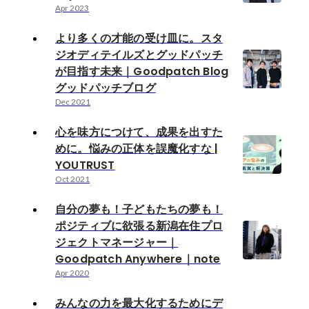
Apr 2023
より多くの才能の受け皿に。スタ
ジオディテイルズとグッドパッチ
が目指す未来｜Goodpatch Blog
グッドパッチブログ
Dec 2021
心を味方につけて、成果を出すた
めに。悩みの正体を誤魔化すな |
YOUTRUST
Oct 2021
自分の夢も！子どもたちの夢も！
ポジティブに欲張る新潟在住プロ
ジェクトマネージャー｜
Goodpatch Anywhere｜note
Apr 2020
みんなの力を最大化するためにデ