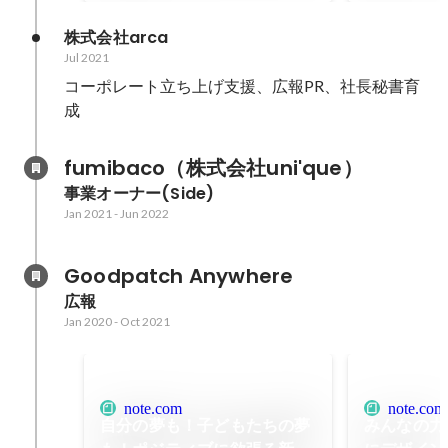
こと
Goodpat
ッチブログ
株式会社arca
Jul 2021
コーポレート立ち上げ支援、広報PR、社長秘書育
成
fumibaco（株式会社uni'que）
事業オーナー(Side)
Jan 2021
-
Jun 2022
Goodpatch Anywhere
広報
Jan 2020
-
Oct 2021
note.com
note.com
自分の夢も！子どもたちの夢
みんなの力