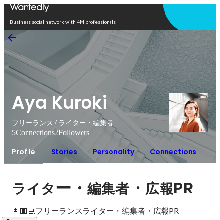
Open in app
Business social network with 4M professionals
Aya Kuroki
フリーランス / ライター・編集者
5
Connections
2
Followers
Profile
Stories
Personality
Connections
ー・
・
PR
ライタ
編集者
広報
👩🏼‍💻フリーランスライター・編集者・広報PR