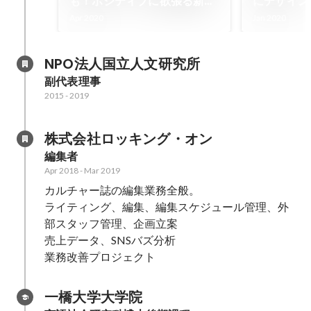
も！ポジティブに欲張る新潟
にデザイン
在住プロジェクトマネージャ
ーGoodpa
Apr 2020
Jan 2020
ー｜Goodpatch
を体現する
Anywhere｜note
語ったその
NPO法人国立人文研究所
Goodpat
副代表理事
note
2015
-
2019
株式会社ロッキング・オン
編集者
Apr 2018
-
Mar 2019
カルチャー誌の編集業務全般。

ライティング、編集、編集スケジュール管理、外
部スタッフ管理、企画立案

売上データ、SNSバズ分析

業務改善プロジェクト
一橋大学大学院