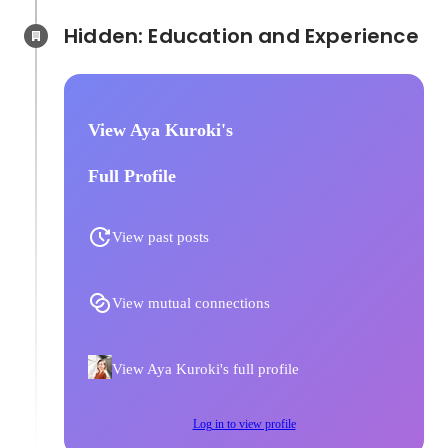
Hidden: Education and Experience	
View Aya Kuroki's
Full Profile
View past posts
View mutual connections
View Aya Kuroki's full profile
Log in to view profile