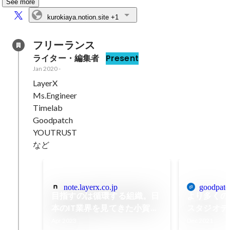
See more
kurokiaya.notion.site
+1
フリーランス
ライター・編集者
Present
Jan 2020
-
LayerX

Ms.Engineer

Timelab

Goodpatch

YOUTRUST

など
note.layerx.co.jp
goodpatc
目指すのは循環する組織。日
より多くの
本のIT業界を見てきた小賀昌
スタジオデ
法がLayerXで成し遂げたい
ドパッチが
Apr 2023
Dec 2021