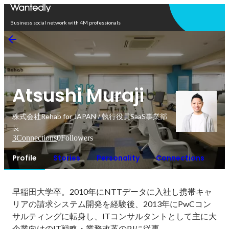
Open in app
Business social network with 4M professionals
Atsushi Muraji
株式会社Rehab for JAPAN / 執行役員SaaS事業部
長
3
Connections
0
Followers
Profile
Stories
Personality
Connections
早稲田大学卒。2010年にNTTデータに入社し携帯キャ
リアの請求システム開発を経験後、2013年にPwCコン
サルティングに転身し、ITコンサルタントとして主に大
企業向けのIT戦略・業務改革のPJに従事。
