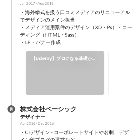
Jan 2017
-
Aug 2018
・海外挙式を扱う口コミメディアのリニューアル
でデザインのメイン担当

・メディア運用案件のデザイン（XD・Ps）・コー
ディング（HTML・Sass）

・LP・バナー作成
アサモンノ
【Udemy】プロになる基礎から
実践まで！Webデザインから
Webデザイ
HTML5・CSS3（Sass）でのコ
ラ・写真に関
ーディングを全て学べる講座
いるブログ。
充実させるべ
プレートを使
株式会社ベーシック
デザイナー
Apr 2016
-
Dec 2016
・CIデザイン - コーポレートサイトや名刺、デザ
イン部ブログの運営など
