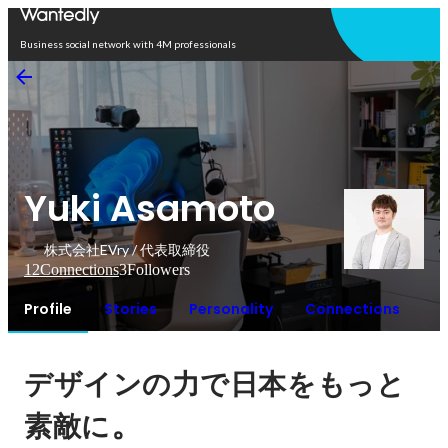
Open in app
Business social network with 4M professionals
Yuki Asamoto
株式会社EVry / 代表取締役
12
Connections
3
Followers
Profile
Stories
Personality
Connections
デザインの力で日本をもっと
。
素敵に