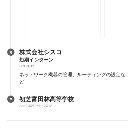
HAL東京・名古屋・大阪 Web開
HAL大阪 W
発学科 学内コンテスト 銀賞
テスト 銀賞
株式会社シスコ
短期インターン
Oct 2015
ネットワーク機器の管理、ルーティングの設定な
ど
初芝富田林高等学校
Apr 2009
-
Mar 2012