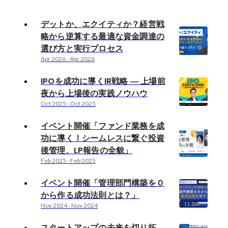
デットか、エクイティか？経営戦
略から逆算する最適な資金調達の
選び方と実行プロセス
Apr 2026
-
Apr 2026
IPOを成功に導くIR戦略 ― 上場前
夜から上場後の実践ノウハウ
Oct 2025
-
Oct 2025
イベント開催「ファンド業務を成
功に導く！シームレスに繋ぐ投資
後管理、LP報告の全貌」
Feb 2025
-
Feb 2025
イベント開催「管理部門構築を０
から作る成功法則とは？」
Nov 2024
-
Nov 2024
スタートアップの未来を切り拓