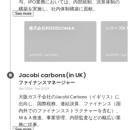
与。IPO業務においては、内部統制、決算体制の
構築を実施し、社内体制構築に貢献。
See more
株式会社RESEEDのM&A
シリーズAで
調達を実施
Jul 2020
-
Jan 2021
Jul 2019
-
Jun 2
Jacobi carbons(in UK)
ファイナンスマネージャー
Jan 2016
-
Jun 2019
大阪ガス子会社のJacobi Carbons（イギリス）に
出向し、国際税務、連結決算、ファイナンス（国
内外でのファイナンスストラクチャーを含む）、
Ｍ＆Ａ推進、事業管理、内部監査などの幅広い業
務に従事。
See more