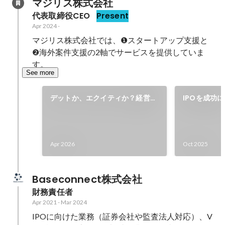
マジリス株式会社
代表取締役CEO
Present
Apr 2024
-
マジリス株式会社では、❶スタートアップ支援と
❷海外案件支援の2軸でサービスを提供していま
す。
See more
デットか、エクイティか？経営戦
IPOを成功に
略から逆算する最適な資金調達の
夜から上場
選び方と実行プロセス
Apr 2026
Oct 2025
Baseconnect株式会社
財務責任者
Apr 2021
-
Mar 2024
IPOに向けた業務（証券会社や監査法人対応）、V