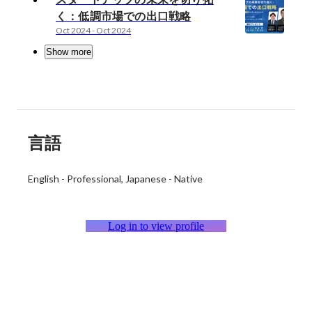
く：低調市場での出口戦略
Oct 2024
-
Oct 2024
Show more
言語
English
-
Professional
Japanese
-
Native
Log in to view profile