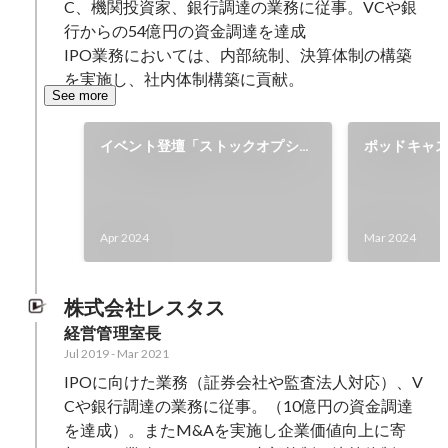
C、機関投資家、銀行調達の業務に従事。VCや銀
行からの54億円の資金調達を達成

IPO業務においては、内部統制、決算体制の構築
を実施し、社内体制構築に貢献。
See more
イベント登壇「ストックオプショ
ポッドキャ
ン発行のAtoZ～基礎から実務ま
ラヂオ」
で～」
Apr 2024
Mar 2024
株式会社レスタス
経営管理室長
Jul 2019
-
Mar 2021
IPOに向けた業務（証券会社や監査法人対応）、V
Cや銀行調達の業務に従事。（10億円の資金調達
を達成）。またM&Aを実施し企業価値向上に寄