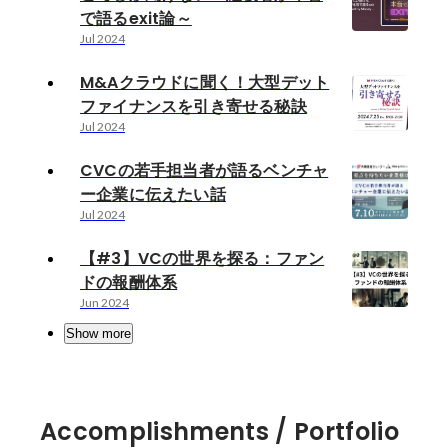
で語るexit論～
Jul 2024
M&Aクラウドに聞く！大型デット
ファイナンスを引き寄せる秘訣
Jul 2024
CVCの若手担当者が語るベンチャ
ー企業に伝えたい話
Jul 2024
【#3】VCの世界を探る：ファン
ドの報酬体系
Jun 2024
Show more
Accomplishments / Portfolio