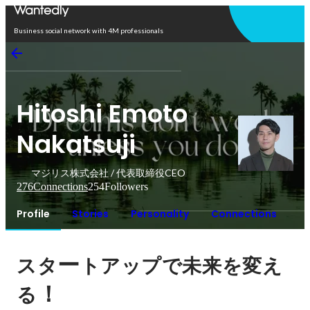
Open in app
Business social network with 4M professionals
Hitoshi Emoto
Nakatsuji
マジリス株式会社 / 代表取締役CEO
276
Connections
254
Followers
Profile
Stories
Personality
Connections
ー
スタ
トアップで未来を変え
！
る