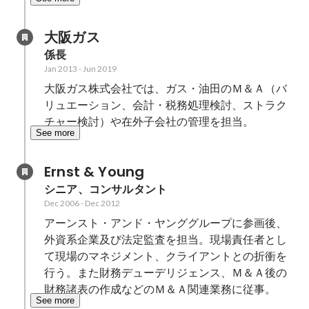
大阪ガス
係長
Jan 2013
-
Jun 2019
大阪ガス株式会社では、ガス・油田のＭ＆Ａ（バ
リュエーション、会計・税務処理検討、ストラク
チャー検討）や在外子会社の管理を担当。
See more
Ernst & Young
シニア、コンサルタント
Dec 2006
-
Dec 2012
アーンスト・アンド・ヤンググループに参画後、
外資系企業及び法定監査を担当。現場責任者とし
て現場のマネジメント、クライアントとの折衝を
行う。また財務デューデリジェンス、Ｍ＆Ａ後の
財務諸表の作成などのＭ＆Ａ関連業務に従事。
See more