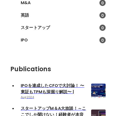
M&A
0
英語
0
スタートアップ
0
IPO
0
Publications
IPOを達成したCFOで大討論！ 〜
東証もTPMも深掘り解説〜 |
Aug 2024
スタートアップM＆A大放談！～こ
こでしか聞けない！経験者が本音