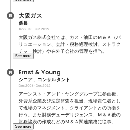
大阪ガス
係長
Jan 2013
-
Jun 2019
大阪ガス株式会社では、ガス・油田のＭ＆Ａ（バ
リュエーション、会計・税務処理検討、ストラク
チャー検討）や在外子会社の管理を担当。
See more
Ernst & Young
シニア、コンサルタント
Dec 2006
-
Dec 2012
アーンスト・アンド・ヤンググループに参画後、
外資系企業及び法定監査を担当。現場責任者とし
て現場のマネジメント、クライアントとの折衝を
行う。また財務デューデリジェンス、Ｍ＆Ａ後の
財務諸表の作成などのＭ＆Ａ関連業務に従事。
See more