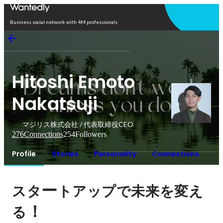
Open in app
Business social network with 4M professionals
Hitoshi Emoto
Nakatsuji
マジリス株式会社 / 代表取締役CEO
276
Connections
254
Followers
Profile
Stories
Personality
Connections
ー
スタ
トアップで未来を変え
！
る