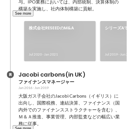
与。IPO業務においては、内部統制、決算体制の
構築を実施し、社内体制構築に貢献。
See more
株式会社RESEEDのM&A
シリーズAで
調達を実施
Jul 2020
-
Jan 2021
Jul 2019
-
Jun 2
Jacobi carbons(in UK)
ファイナンスマネージャー
Jan 2016
-
Jun 2019
大阪ガス子会社のJacobi Carbons（イギリス）に
出向し、国際税務、連結決算、ファイナンス（国
内外でのファイナンスストラクチャーを含む）、
Ｍ＆Ａ推進、事業管理、内部監査などの幅広い業
務に従事。
See more