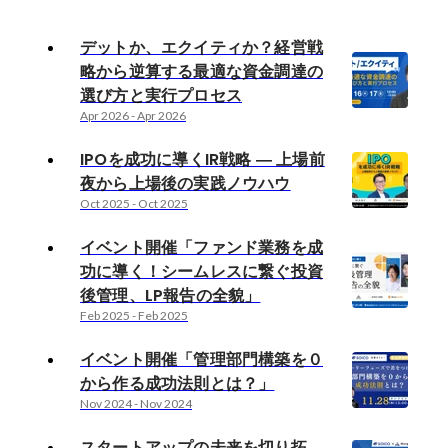
デットか、エクイティか？経営戦
略から逆算する最適な資金調達の
選び方と実行プロセス
Apr 2026
-
Apr 2026
IPOを成功に導くIR戦略 ― 上場前
夜から上場後の実践ノウハウ
Oct 2025
-
Oct 2025
イベント開催「ファンド業務を成
功に導く！シームレスに繋ぐ投資
後管理、LP報告の全貌」
Feb 2025
-
Feb 2025
イベント開催「管理部門構築を０
から作る成功法則とは？」
Nov 2024
-
Nov 2024
スタートアップの未来を切り拓