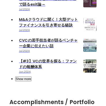
で語るexit論～
Jul 2024
M&Aクラウドに聞く！大型デット
ファイナンスを引き寄せる秘訣
Jul 2024
CVCの若手担当者が語るベンチャ
ー企業に伝えたい話
Jul 2024
【#3】VCの世界を探る：ファン
ドの報酬体系
Jun 2024
Show more
Accomplishments / Portfolio