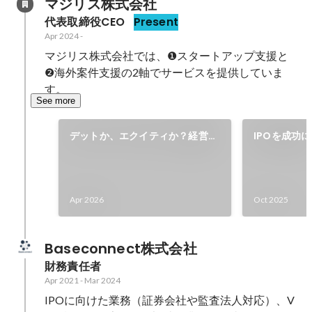
マジリス株式会社
代表取締役CEO
Present
Apr 2024
-
マジリス株式会社では、❶スタートアップ支援と
❷海外案件支援の2軸でサービスを提供していま
す。
See more
デットか、エクイティか？経営戦
IPOを成功に
略から逆算する最適な資金調達の
夜から上場
選び方と実行プロセス
Apr 2026
Oct 2025
Baseconnect株式会社
財務責任者
Apr 2021
-
Mar 2024
IPOに向けた業務（証券会社や監査法人対応）、V