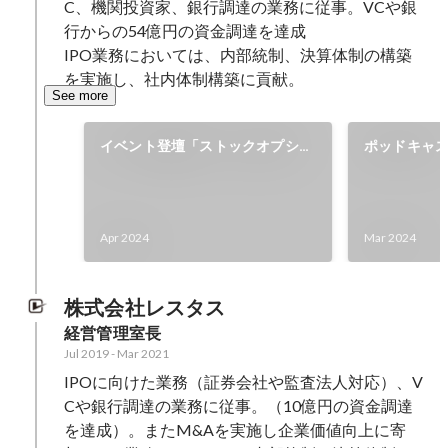
C、機関投資家、銀行調達の業務に従事。VCや銀
行からの54億円の資金調達を達成

IPO業務においては、内部統制、決算体制の構築
を実施し、社内体制構築に貢献。
See more
イベント登壇「ストックオプショ
ポッドキャ
ン発行のAtoZ～基礎から実務ま
ラヂオ」
で～」
Apr 2024
Mar 2024
株式会社レスタス
経営管理室長
Jul 2019
-
Mar 2021
IPOに向けた業務（証券会社や監査法人対応）、V
Cや銀行調達の業務に従事。（10億円の資金調達
を達成）。またM&Aを実施し企業価値向上に寄