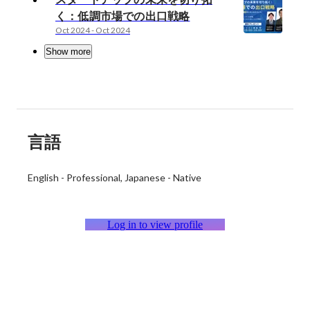
く：低調市場での出口戦略
Oct 2024
-
Oct 2024
Show more
言語
English
-
Professional
Japanese
-
Native
Log in to view profile