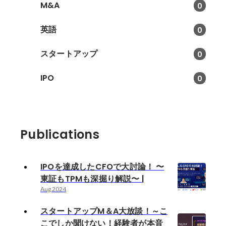
M&A
0
英語
0
スタートアップ
0
IPO
0
Publications
IPOを達成したCFOで大討論！ 〜
東証もTPMも深掘り解説〜 |
Aug 2024
スタートアップM＆A大放談！～こ
こでしか聞けない！経験者が本音