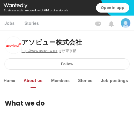
Open in app
Business social network with 0M professionals
Jobs
Stories
アソビュー株式会社
http://www.asoview.co.jp
東京都
Follow
Home
About us
Members
Stories
Job postings
What we do