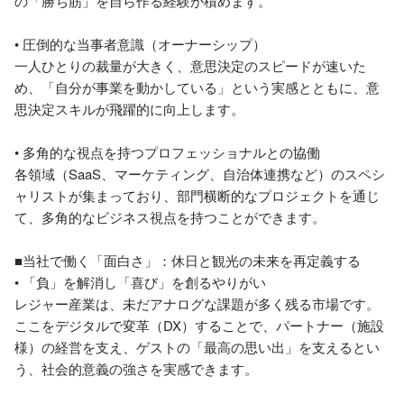
の「勝ち筋」を自ら作る経験が積めます。

• 圧倒的な当事者意識（オーナーシップ）

一人ひとりの裁量が大きく、意思決定のスピードが速いた
め、「自分が事業を動かしている」という実感とともに、意
思決定スキルが飛躍的に向上します。

• 多角的な視点を持つプロフェッショナルとの協働

各領域（SaaS、マーケティング、自治体連携など）のスペシ
ャリストが集まっており、部門横断的なプロジェクトを通じ
て、多角的なビジネス視点を持つことができます。

■当社で働く「面白さ」：休日と観光の未来を再定義する

• 「負」を解消し「喜び」を創るやりがい

レジャー産業は、未だアナログな課題が多く残る市場です。
ここをデジタルで変革（DX）することで、パートナー（施設
様）の経営を支え、ゲストの「最高の思い出」を支えるとい
う、社会的意義の強さを実感できます。
