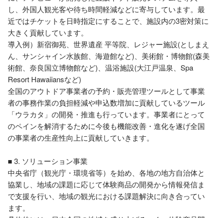
し、外国人観光客や待ち時間軽減などに寄与しています。最
近ではチケットを日時指定にすることで、施設内の3密対策に
大きく貢献しています。

導入例）新宿御苑、世界遺産 平等院、レジャー施設(としまえ
ん、サンシャイン水族館、海遊館など)、美術館・博物館(森美
術館、奈良国立博物館など)、温浴施設(大江戸温泉、Spa 
Resort Hawaiiansなど)

全国のアウトドア事業者の予約・販売管理ツールとして事業
者の事務作業の負担軽減や申込数増加に貢献しているツール
「ウラカタ」の開発・推進も行っています。事業者にとって
のペインを解消するために今後も機能改善・進化を遂げ全国
の事業者の生産性向上に貢献していきます。

■ 3. ソリューション事業

中央省庁（観光庁・環境省等）を始め、各地の地方自治体と
協業し、地域の課題に応じて体験商品の開発から情報発信ま
で支援を行い、地域の観光における課題解決に向き合ってい
ます。
