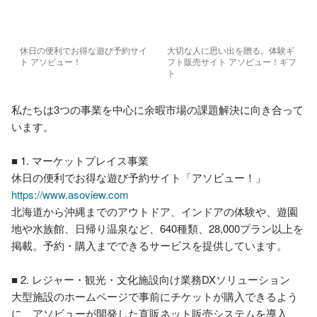
休日の便利でお得な遊び予約サイ
大切な人に思い出を贈る。体験ギ
ト アソビュー！
フト販売サイト アソビュー！ギフ
ト
私たちは3つの事業を中心に余暇市場の課題解決に向き合って
います。

■ 1. マーケットプレイス事業

休日の便利でお得な遊び予約サイト「アソビュー！」
https://www.asoview.com
北海道から沖縄までのアウトドア、インドアの体験や、遊園
地や水族館、日帰り温泉など、640種類、28,000プラン以上を
掲載。予約・購入までできるサービスを提供しています。

■ 2. レジャー・観光・文化施設向け業務DXソリューション

大型施設のホームページで事前にチケットが購入できるよう
に、アソビューが開発した直販ネット販売システムを導入