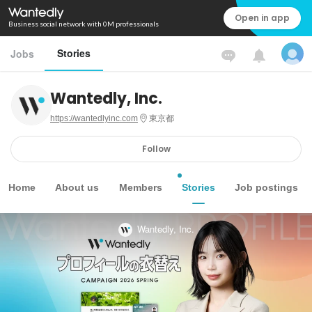
Open in app
Business social network with 0M professionals
Stories
Jobs
Wantedly, Inc.
https://wantedlyinc.com
東京都
Follow
Home
About us
Members
Stories
Job postings
Wantedly, Inc.