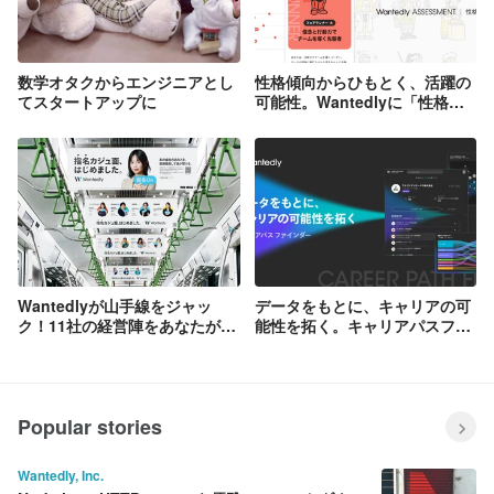
数学オタクからエンジニアとし
性格傾向からひもとく、活躍の
てスタートアップに
可能性。Wantedlyに「性格診
断」が登場
Wantedlyが山手線をジャッ
データをもとに、キャリアの可
ク！11社の経営陣をあなたが直
能性を拓く。キャリアパスファ
接指名する。指名カジュ面、は
インダーが新登場。
じめました。
Popular stories
Wantedly, Inc.