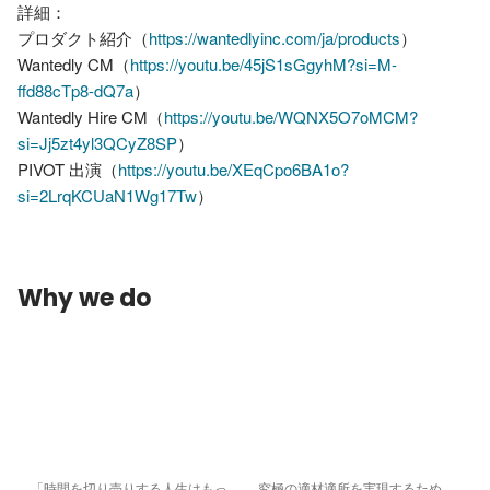
詳細：

プロダクト紹介（
https://wantedlyinc.com/ja/products
）

Wantedly CM（
https://youtu.be/45jS1sGgyhM?si=M-
ffd88cTp8-dQ7a
）

Wantedly Hire CM（
https://youtu.be/WQNX5O7oMCM?
si=Jj5zt4yl3QCyZ8SP
）

PIVOT 出演（
https://youtu.be/XEqCpo6BA1o?
si=2LrqKCUaN1Wg17Tw
Why we do
「時間を切り売りする人生はもっ
究極の適材適所を実現するため