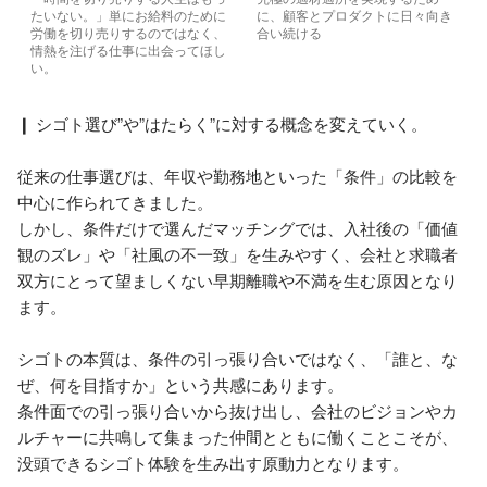
たいない。」単にお給料のために
に、顧客とプロダクトに日々向き
労働を切り売りするのではなく、
合い続ける
情熱を注げる仕事に出会ってほし
い。
❙ シゴト選び”や”はたらく”に対する概念を変えていく。

従来の仕事選びは、年収や勤務地といった「条件」の比較を
中心に作られてきました。

しかし、条件だけで選んだマッチングでは、入社後の「価値
観のズレ」や「社風の不一致」を生みやすく、会社と求職者
双方にとって望ましくない早期離職や不満を生む原因となり
ます。

シゴトの本質は、条件の引っ張り合いではなく、「誰と、な
ぜ、何を目指すか」という共感にあります。

条件面での引っ張り合いから抜け出し、会社のビジョンやカ
ルチャーに共鳴して集まった仲間とともに働くことこそが、
没頭できるシゴト体験を生み出す原動力となります。
