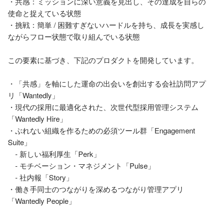
・共感：ミッションに深い意義を見出し、その達成を自らの
使命と捉えている状態

・挑戦：簡単 / 困難すぎないハードルを持ち、成長を実感し
ながらフロー状態で取り組んでいる状態

この要素に基づき、下記のプロダクトを開発しています。

・「共感」を軸にした運命の出会いを創出する会社訪問アプ
リ「Wantedly」

・現代の採用に最適化された、次世代型採用管理システム
「Wantedly Hire」

・ぶれない組織を作るための必須ツール群「Engagement 
Suite」

　- 新しい福利厚生「Perk」

　- モチベーション・マネジメント「Pulse」

　- 社内報「Story」

・働き手同士のつながりを深めるつながり管理アプリ
「Wantedly People」
