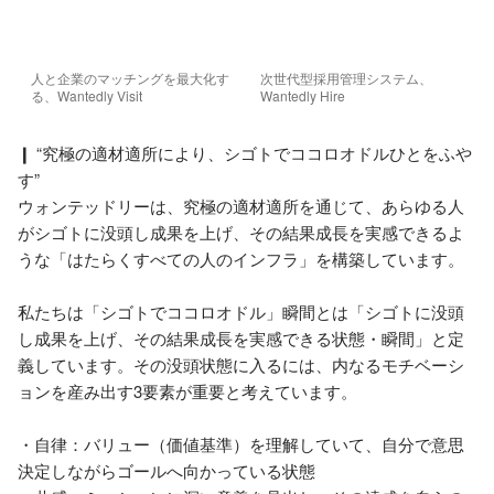
人と企業のマッチングを最大化す
次世代型採用管理システム、
る、Wantedly Visit
Wantedly Hire
❙ “究極の適材適所により、シゴトでココロオドルひとをふや
す”

ウォンテッドリーは、究極の適材適所を通じて、あらゆる人
がシゴトに没頭し成果を上げ、その結果成長を実感できるよ
うな「はたらくすべての人のインフラ」を構築しています。

私たちは「シゴトでココロオドル」瞬間とは「シゴトに没頭
し成果を上げ、その結果成長を実感できる状態・瞬間」と定
義しています。その没頭状態に入るには、内なるモチベーシ
ョンを産み出す3要素が重要と考えています。

・自律：バリュー（価値基準）を理解していて、自分で意思
決定しながらゴールへ向かっている状態
