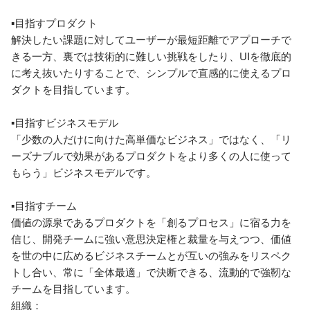
▪️目指すプロダクト

解決したい課題に対してユーザーが最短距離でアプローチで
きる一方、裏では技術的に難しい挑戦をしたり、UIを徹底的
に考え抜いたりすることで、シンプルで直感的に使えるプロ
ダクトを目指しています。

▪️目指すビジネスモデル

「少数の人だけに向けた高単価なビジネス」ではなく、「リ
ーズナブルで効果があるプロダクトをより多くの人に使って
もらう」ビジネスモデルです。

▪️目指すチーム

価値の源泉であるプロダクトを「創るプロセス」に宿る力を
信じ、開発チームに強い意思決定権と裁量を与えつつ、価値
を世の中に広めるビジネスチームとが互いの強みをリスペク
トし合い、常に「全体最適」で決断できる、流動的で強靭な
チームを目指しています。

組織：