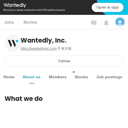
Open in app
Business social network with 0M professionals
Jobs
Stories
Wantedly, Inc.
https://wantedlyinc.com
東京都
Follow
Home
About us
Members
Stories
Job postings
What we do