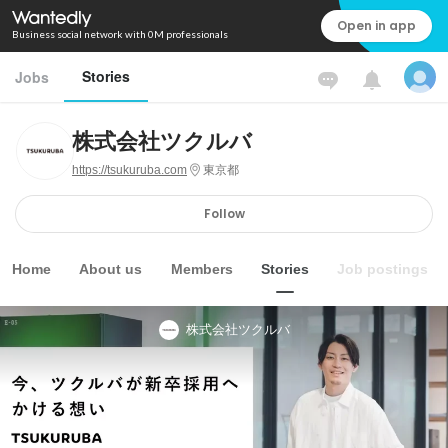
Open in app
Business social network with 0M professionals
Stories
Jobs
株式会社ツクルバ
https://tsukuruba.com
東京都
Follow
Home
About us
Members
Stories
Job postings
株式会社ツクルバ