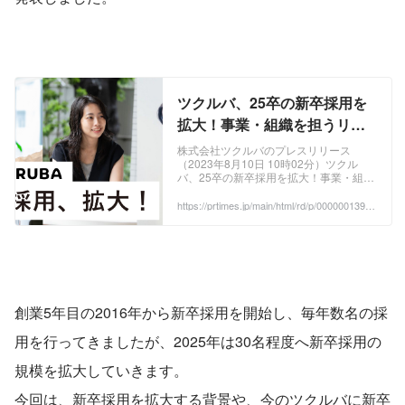
ツクルバ、25卒の新卒採用を
拡大！事業・組織を担うリー
ダー層を新卒から生み出し続
株式会社ツクルバのプレスリリース
（2023年8月10日 10時02分）ツクル
ける組織へ
バ、25卒の新卒採用を拡大！事業・組織
を担うリーダー層を新卒から生み出し続
ける組織へ
https://prtimes.jp/main/html/rd/p/000000139.0
00043247.html
創業5年目の2016年から新卒採用を開始し、毎年数名の採
用を行ってきましたが、2025年は30名程度へ新卒採用の
規模を拡大していきます。
今回は、新卒採用を拡大する背景や、今のツクルバに新卒