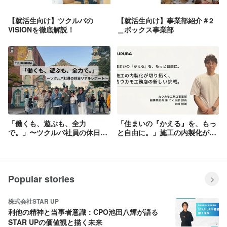
【就活生向け】ツクルバの
【就活生向け】事業部紹介＃2
VISIONを徹底解説！
＿ボックス事業部
「働くも、遊ぶも、全力
「住まいの『かえる』を、もっ
で。」〜ツクルバ社員の休日リ
と自由に。」施工の内製化が切
アルレポート〜
り拓く、カウカモ工務店の新し
い挑戦。
Popular stories
株式会社STAR UP
利他の精神と当事者意識：CPO池田八輝が語る
STAR UPの価値観と描く未来