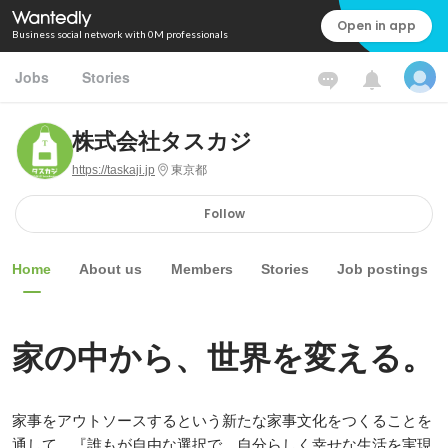
Open in app
Business social network with 0M professionals
Jobs
Stories
株式会社タスカジ
https://taskaji.jp
東京都
Follow
Home
About us
Members
Stories
Job postings
家の中から、世界を変える。
家事をアウトソースするという新たな家事文化をつくることを
通して、『誰もが自由な選択で、自分らしく幸せな生活を実現