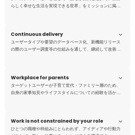
らしく幸せな生活を実現できる世界」をミッションに掲
げ、新たな家事文化をつくることを目指します。
Continuous delivery
ユーザータイプや要望のデータベース化、新機能リリース
の際のユーザー調査等の仕組みを通して、継続して改善プ
ロセスを回しています。
Workplace for parents
ターゲットユーザーが子育て世代・ファミリー層のため、
自身の家事知見やライフスタイルについての経験を活かし
やすい環境です。

社内のやり取りは原則チャットに記録し、在宅勤務（週1
回、任意の月2回）を導入しています。
Work is not constrained by your role
ひとつの職種や枠組みにとらわれず、アイディアや行動力