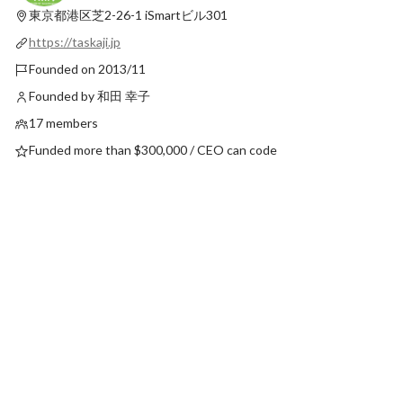
東京都港区芝2-26-1
iSmartビル301
Latest
Latest
https://taskaji.jp
Founded on 2013/11
Founded by 和田 幸子
17 members
Funded more than $300,000 / CEO can code