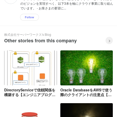
のビジョンを実現すべく、以下3本を軸にクラウド事業に取り組ん
でいます。 - お客さまの要望に...
Follow
株式会社サーバーワークス's Blog
Other stories from this company
DirectoryServiceで信頼関係を
Oracle DatabaseをAWSで使う
構築する【エンジニアブログよ
際のクライアントの注意点【エ
り】
ンジニアブログより】