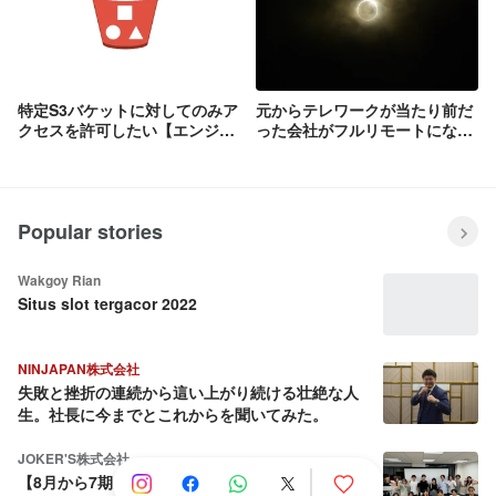
特定S3バケットに対してのみア
元からテレワークが当たり前だ
クセスを許可したい【エンジニ
った会社がフルリモートになっ
アブログより】
て変わったこと
Popular stories
Wakgoy Rian
Situs slot tergacor 2022
NINJAPAN株式会社
失敗と挫折の連続から這い上がり続ける壮絶な人
生。社長に今までとこれからを聞いてみた。
JOKER'S株式会社
【8月から7期目へ】会社を売却しようとした社長