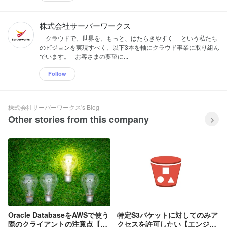
株式会社サーバーワークス
―クラウドで、世界を、もっと、はたらきやすく― という私たち
のビジョンを実現すべく、以下3本を軸にクラウド事業に取り組ん
でいます。 - お客さまの要望に...
Follow
株式会社サーバーワークス's Blog
Other stories from this company
Oracle DatabaseをAWSで使う
特定S3バケットに対してのみア
際のクライアントの注意点【エ
クセスを許可したい【エンジニ