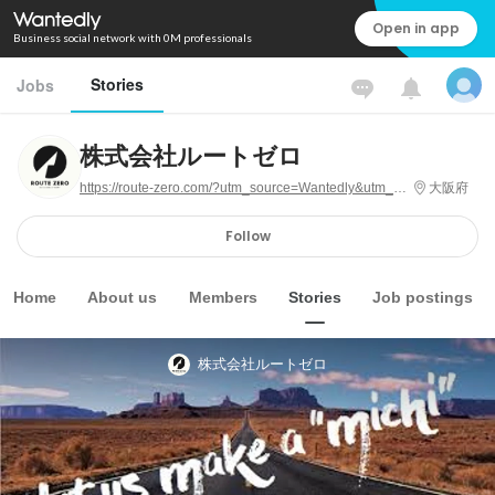
Open in app
Business social network with 0M professionals
Stories
Jobs
株式会社ルートゼロ
https://route-zero.com/?utm_source=Wantedly&utm_medium=recruit&utm_campaign=wantedly-recruit__info
大阪府
Follow
Home
About us
Members
Stories
Job postings
株式会社ルートゼロ