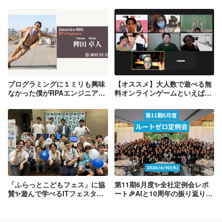
プログラミングに１ミリも興味
【オススメ】大人数で遊べる無
なかった僕がRPAエンジニアに
料オンラインゲームといえばコ
なれた理由〜【ルートゼロ社員
レ🎰🎲🃏
インタビュー#005】
「ふらっとこどもフェス」に協
第11期6月度✨全社定例会レポ
賛✨遊んで学べるITフェスタと
ート🎉AIと10周年の振り返り
して、ITの楽しさを届けてきま
で、ルートゼロの未来を再確認
した🎈
🌱