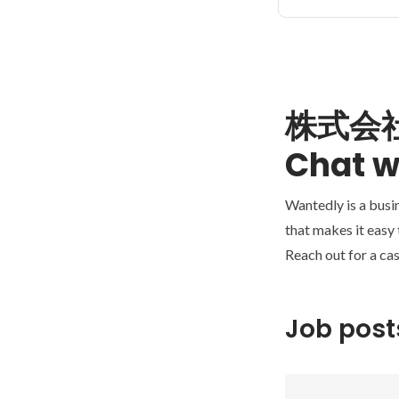
株式会
Chat w
Wantedly is a busi
that makes it easy
Reach out for a cas
Job post