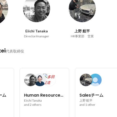
Eiichi Tanaka
上野 航平
Director/manager
HR事業部 営業
ei
代表取締役
チーム
Human Resourceチーム
Salesチーム
Eiichi Tanaka
上野 航平
and 2 others
and 1 other