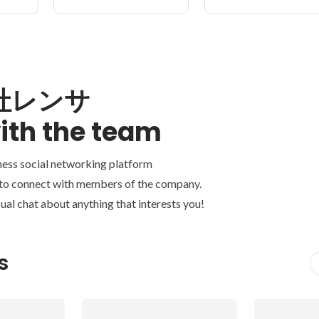
社レンサ
ith the team
ness social networking platform
 to connect with members of the company.
ual chat about anything that interests you!
s