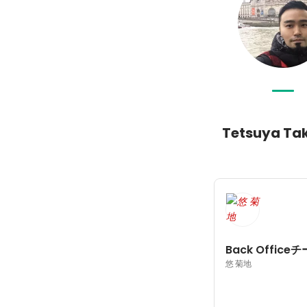
Tetsuya Tak
Back Office
悠 菊地