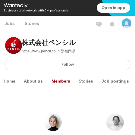
Open in app
Business social network with 0M professionals
Jobs
Stories
株式会社ペンシル
https://www.pencil.co.jp
福岡県
Follow
Home
About us
Members
Stories
Job postings