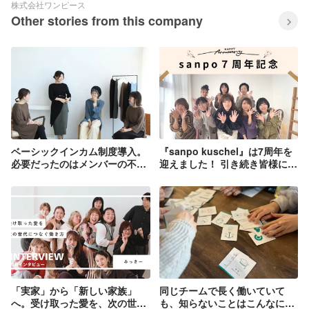
株式会社ワンピース
Other stories from this company
ベーシックインカム制度導入。
『sanpo kuschel』は7周年を
必要だったのはメンバーの不安
迎えました！ 引き続き皆様に愛
解消。170名のティール組織か
されるブランドを目指して
ら生まれた働き方改革のストー
リーと新制度公開。
「実家」から「新しい家族」
同じチームで長く働いていて
へ。受け取った愛を、次の世代
も、知らないことはこんなにあ