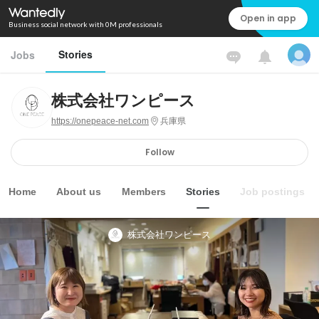
Open in app
Business social network with 0M professionals
Stories
Jobs
株式会社ワンピース
https://onepeace-net.com
兵庫県
Follow
Home
About us
Members
Stories
Job postings
株式会社ワンピース