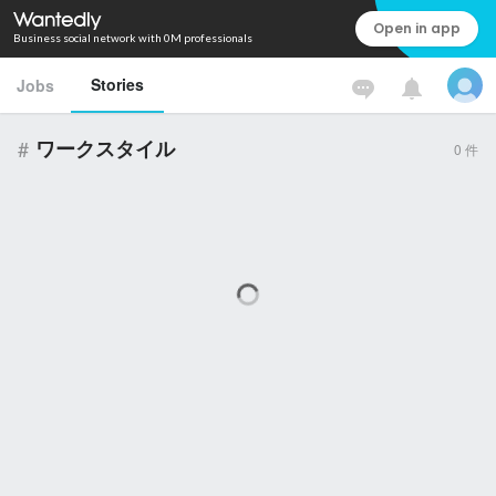
Open in app
Business social network with 0M professionals
Stories
Jobs
#
ワークスタイル
0
件